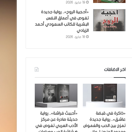
19 مايو، 2026
«أحجية الروح».. رواية جديدة
تغوص في أعماق النفس
البشرية للكاتب السعودي أحمد
الزيادي
18 مايو، 2026
اخر الاضافات
«ذاكرة في قبضة
«أحببتُ فراشة».. رواية
عاشق».. رواية جديدة
حديثة صادرة عن مركز
تمزج بين الحب والغموض
الأدب العربي تغوص في
وحدود الجنون لـ علاء
هشاشة الحب وصراعات