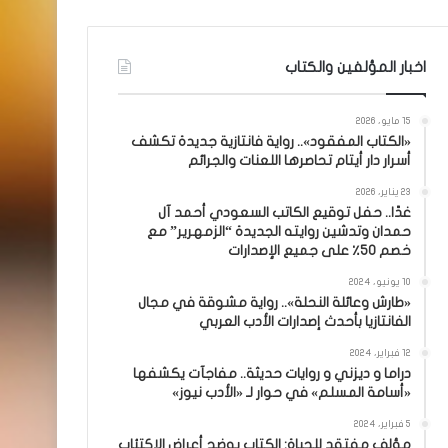
اخبار المؤلفين والكتاب
15 مايو، 2026
«الكتاب المفقود».. رواية فانتازية جديدة تكشف
أسرار دار أيتام تحاصرها اللعنات والجرائم
23 يناير، 2026
غدًا.. حفل توقيع الكاتب السعودي أحمد آل
حمدان وتدشين روايته الجديدة “الزمهرير” مع
خصم 50٪ على جميع الإصدارات
10 يونيو، 2024
«طارش وعائلة النحلة».. رواية مشوقة في مجال
الفانتازيا بأحدث إصدارات الأدب العربي
12 فبراير، 2024
دراما و ديزني و روايات حديثة.. مفاجآت يكشفها
«أسامة المسلم» في حوار لـ «الأدب نيوز»
5 فبراير، 2024
مؤلف مفتقد للحياة: الكتاب يوضح أعراض الاكتئاب