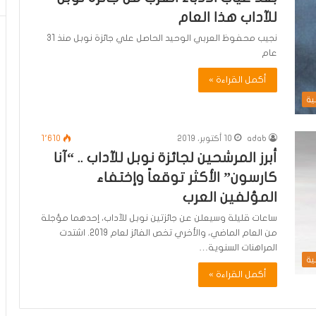
للآداب هذا العام
نجيب محفوظ العربي الوحيد الحاصل علي جائزة نوبل منذ 31
عام
أكمل القراءة »
ية
adab
10 أكتوبر، 2019
1٬610
أبرز المرشحين لجائزة نوبل للآداب .. “آنا
كارسون” الأكثر توقعاً وإختفاء
المؤلفين العرب
ساعات قليلة وسيعلن عن جائزتين نوبل للآداب، إحدهما مؤجلة
من العام الماضي، والأخري تخص الفائز لعام 2019. اشتدت
المراهنات السنوية…
ية
أكمل القراءة »