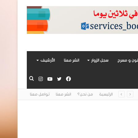
ون و مسرح
سجل الزوار
انشر معنا
الأرشيف
فيسبوك
تويتر
يوتيوب
انستقرام
بحث
الرئيسية
من نحن؟
انشر معنا
تواصل معنا
عن