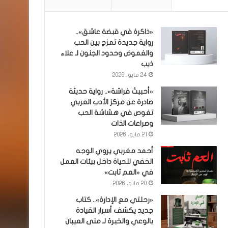
«ذاكرة في قبضة عاشق»..
رواية جديدة تمزج بين الحب
والغموض وحدود الجنون لـ علاء
ذيب
24 مايو، 2026
«أحببتُ فراشة».. رواية حديثة
صادرة عن مركز الأدب العربي
تغوص في هشاشة الحب
وصراعات الذات
21 مايو، 2026
أحمد مغربي يروي الوجه
الخفي للحياة داخل بيئات العمل
في «العم ثابت»
20 مايو، 2026
«رحلتي مع الإدارة».. كتاب
جديد يكشف أسرار القيادة
بالوعي والخبرة لـ منى العيبان