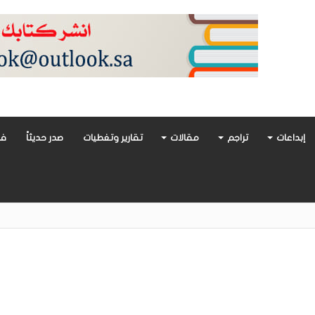
إبداعات
تراجم
مقالات
تقارير وتغطيات
صدر حديثاً
فن
أدب العربي تغوص في هشاشة الحب وصراعات الذات