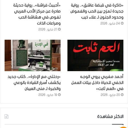
«ذاكرة في قبضة عاشق».. رواية
«أحببتُ فراشة».. رواية حديثة
جديدة تمزج بين الحب والغموض
صادرة عن مركز الأدب العربي
وحدود الجنون لـ علاء ذيب
تغوص في هشاشة الحب
وصراعات الذات
24 مايو، 2026
21 مايو، 2026
أحمد مغربي يروي الوجه
«رحلتي مع الإدارة».. كتاب جديد
الخفي للحياة داخل بيئات العمل
يكشف أسرار القيادة بالوعي
في «العم ثابت»
والخبرة لـ منى العيبان
20 مايو، 2026
19 مايو، 2026
الاكثر مشاهدة