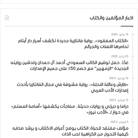
اخبار المؤلفين والكتاب
15 مايو، 2026
«الكتاب المفقود».. رواية فانتازية جديدة تكشف أسرار دار أيتام
تحاصرها اللعنات والجرائم
23 يناير، 2026
غدًا.. حفل توقيع الكاتب السعودي أحمد آل حمدان وتدشين روايته
الجديدة “الزمهرير” مع خصم 50٪ على جميع الإصدارات
10 يونيو، 2024
«طارش وعائلة النحلة».. رواية مشوقة في مجال الفانتازيا بأحدث
إصدارات الأدب العربي
12 فبراير، 2024
دراما و ديزني و روايات حديثة.. مفاجآت يكشفها «أسامة المسلم»
في حوار لـ «الأدب نيوز»
5 فبراير، 2024
مؤلف مفتقد للحياة: الكتاب يوضح أعراض الاكتئاب و يرشد صحابه
كيفية التحول من الكراهية لحب الذات