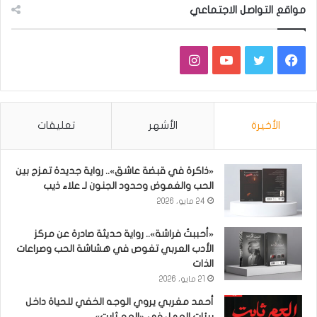
مواقع التواصل الاجتماعي
فيسبوك
تويتر
يوتيوب
انستقرام
الأخيرة
الأشهر
تعليقات
«ذاكرة في قبضة عاشق».. رواية جديدة تمزج بين
الحب والغموض وحدود الجنون لـ علاء ذيب
24 مايو، 2026
«أحببتُ فراشة».. رواية حديثة صادرة عن مركز
الأدب العربي تغوص في هشاشة الحب وصراعات
الذات
21 مايو، 2026
أحمد مغربي يروي الوجه الخفي للحياة داخل
بيئات العمل في «العم ثابت»