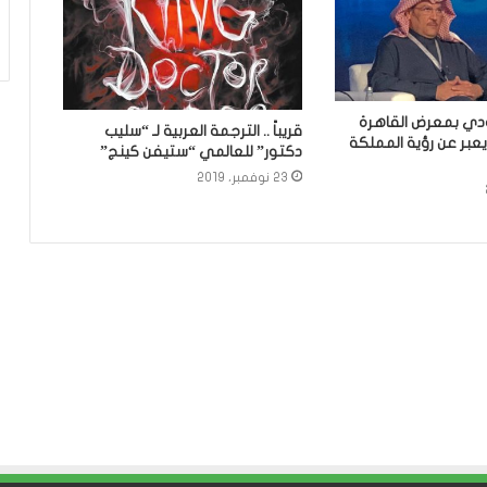
دي بمعرض القاهرة
قريباً .. الترجمة العربية لـ “سليب
يعبر عن رؤية المملكة
دكتور” للعالمي “ستيفن كينج”
23 نوفمبر، 2019