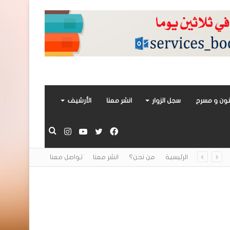
ون و مسرح
سجل الزوار
انشر معنا
الأرشيف
فيسبوك
تويتر
يوتيوب
انستقرام
بحث
الرئيسية
من نحن؟
انشر معنا
تواصل معنا
عن