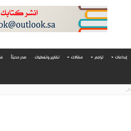
إبداعات
تراجم
مقالات
تقارير وتغطيات
صدر حديثاً
فن
أدب العربي تغوص في هشاشة الحب وصراعات الذات