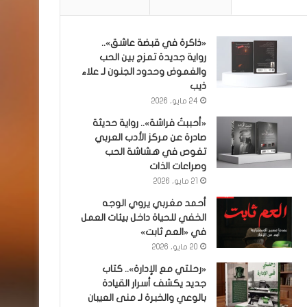
«ذاكرة في قبضة عاشق»..
رواية جديدة تمزج بين الحب
والغموض وحدود الجنون لـ علاء
ذيب
24 مايو، 2026
«أحببتُ فراشة».. رواية حديثة
صادرة عن مركز الأدب العربي
تغوص في هشاشة الحب
وصراعات الذات
21 مايو، 2026
أحمد مغربي يروي الوجه
الخفي للحياة داخل بيئات العمل
في «العم ثابت»
20 مايو، 2026
«رحلتي مع الإدارة».. كتاب
جديد يكشف أسرار القيادة
بالوعي والخبرة لـ منى العيبان