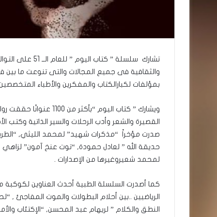
تشارك سلسلة ” كتا
والثقافية فى جميع المجالات والتى تنوعت ما بين فكر
بمؤلفات لكبارالكتاب والمفكرين والأطباء المتخصصين.
ويشارك ” كتاب اليوم “بأكث
القصيرة والشعر وأدب الرحلات والسير الذاتية وكتب الأط
صدرت مؤخراً “مذكرات شهيد” لمحمد الليثي, “الطر
حديقة الله ” لعادل حمودة, “توت عنخ آمون” لزاهي ح
لمحمد شعيروغيرها من الإصدارات .
كما أصدرت السلسلة الطبية أحدث العناوين لكوكبة من 
الرياضيين ..بين أحلام البطولات والموت المفاجئ , “
النطق والكلام ” لريهام عبد المحسن, “الإكتئاب والأ