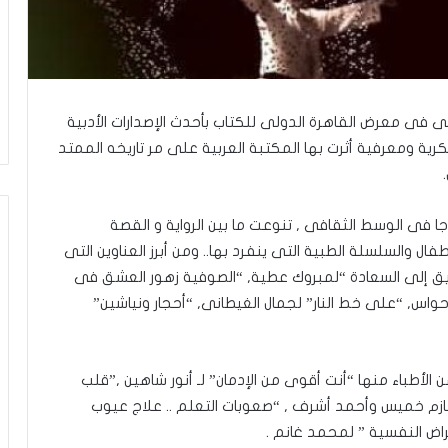
ب اليوم ” للعام الــ 51 على التوالى فى معرض القاهرة الدولى للكتاب بأحدث الإصدارات الأدبية
ية ومعرفية أثرت بها المكتبة العربية على مر تاريخه الممتد
ر من 1100 عنوانًا حققت رواجا فى الوسط الثقافى , تنوعت ما بين الرواية و القصة
فال والسلسلة الطبية التى ينفرد بها.. ومن أبرز العناوين التى
يق إلى السعادة “لمبروك عطية, “الصوفية زهور العشق فى
واس, “على خط النار” لجمال الغيطانى, “أحجار ونياشين”
الأطباء منها “أنت أقوى من الإدمان” لـ أنور شاهين ,”قلب
لحازم خميس وأحمد أشرف , “صعوبات التعلم .. علاج عيوب
مراض النفسية ” لمحمد غانم .