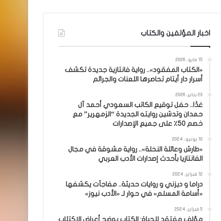
اخبار المؤلفين والكتاب
15 مايو، 2026
«الكتاب المفقود».. رواية فانتازية جديدة تكشف
أسرار دار أيتام تحاصرها اللعنات والجرائم
23 يناير، 2026
غدًا.. حفل توقيع الكاتب السعودي أحمد آل
حمدان وتدشين روايته الجديدة “الزمهرير” مع
خصم 50٪ على جميع الإصدارات
10 يونيو، 2024
«طارش وعائلة النحلة».. رواية مشوقة في مجال
الفانتازيا بأحدث إصدارات الأدب العربي
12 فبراير، 2024
دراما و ديزني و روايات حديثة.. مفاجآت يكشفها
«أسامة المسلم» في حوار لـ «الأدب نيوز»
5 فبراير، 2024
مؤلف مفتقد للحياة: الكتاب يوضح أعراض الاكتئاب