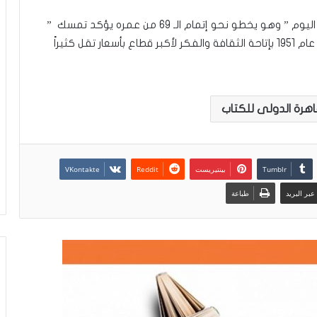
وقال علاء عبد الهادى رئيس تحرير السلسلة أن ” كتاب اليوم ” وهو يخطو نحو إتمام الـ 69 من عمره يؤكد تمسك ”
أخبار اليوم ” بالرسالة التى من أجلها صدرت أول نسخة عام 1951 بإتاحة الثقافة والفكر لأكبر قطاع بأسعار تقل كثيراً
هرة الدولى للكتاب
بينتيريست
بر البريد
طباعة