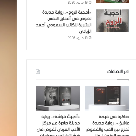
19 مايو، 2026
«أحجية الروح».. رواية جديدة
تغوص في أعماق النفس
البشرية للكاتب السعودي أحمد
الزيادي
18 مايو، 2026
اخر الاضافات
«ذاكرة في قبضة
«أحببتُ فراشة».. رواية
عاشق».. رواية جديدة
حديثة صادرة عن مركز
تمزج بين الحب والغموض
الأدب العربي تغوص في
وحدود الجنون لـ علاء
هشاشة الحب وصراعات