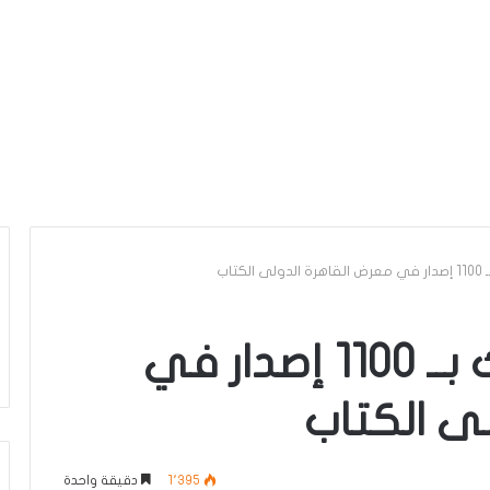
تاب
“كتاب اليوم” يشارك بــ 1100 إصدار في
ى الكتاب
1٬395
دقيقة واحدة