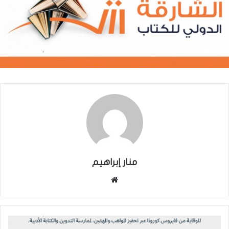
منار إبراهيم
موقع
الويب