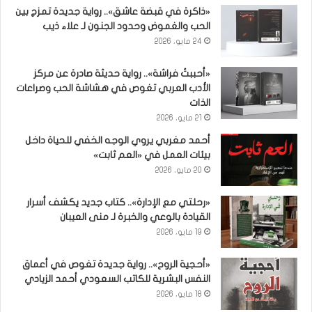
«ذاكرة في قبضة عاشق».. رواية جديدة تمزج بين
الحب والغموض وحدود الجنون لـ علاء ذيب
24 مايو، 2026
«أحببتُ فراشة».. رواية حديثة صادرة عن مركز
الأدب العربي تغوص في هشاشة الحب وصراعات
الذات
21 مايو، 2026
أحمد مغربي يروي الوجه الخفي للحياة داخل
بيئات العمل في «العم ثابت»
20 مايو، 2026
«رحلتي مع الإدارة».. كتاب جديد يكشف أسرار
القيادة بالوعي والخبرة لـ منى العيبان
19 مايو، 2026
«أحجية الروح».. رواية جديدة تغوص في أعماق
النفس البشرية للكاتب السعودي أحمد الزيادي
18 مايو، 2026