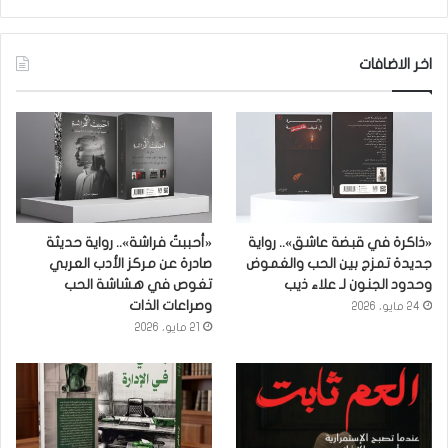
اخر الاضافات
«ذاكرة في قبضة عاشق».. رواية
«أحببتُ فراشة».. رواية حديثة
جديدة تمزج بين الحب والغموض
صادرة عن مركز الأدب العربي
وحدود الجنون لـ علاء ذيب
تغوص في هشاشة الحب
وصراعات الذات
24 مايو، 2026
21 مايو، 2026