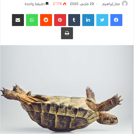
منار إبراهيم
29 مارس، 2020
2٬776
دقيقة واحدة
فيسبوك
تويتر
لينكدإن
بينتيريست
واتساب
مشاركة عبر البريد
طباعة