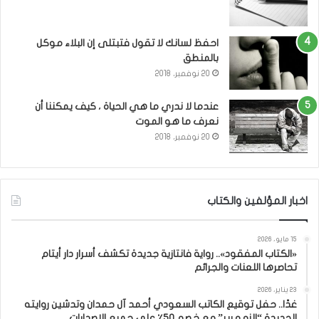
احفظ لسانك لا تقول فتبتلى إن البلاء موكل
بالمنطق
20 نوفمبر، 2018
عندما لا ندري ما هي الحياة ، كيف يمكننا أن
نعرف ما هو الموت
20 نوفمبر، 2018
اخبار المؤلفين والكتاب
15 مايو، 2026
«الكتاب المفقود».. رواية فانتازية جديدة تكشف أسرار دار أيتام
تحاصرها اللعنات والجرائم
23 يناير، 2026
غدًا.. حفل توقيع الكاتب السعودي أحمد آل حمدان وتدشين روايته
الجديدة “الزمهرير” مع خصم 50٪ على جميع الإصدارات