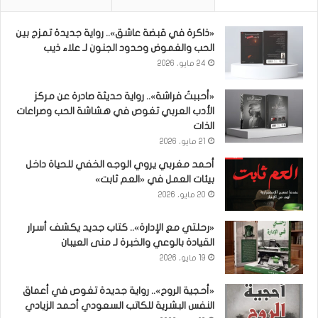
«ذاكرة في قبضة عاشق».. رواية جديدة تمزج بين
الحب والغموض وحدود الجنون لـ علاء ذيب
24 مايو، 2026
«أحببتُ فراشة».. رواية حديثة صادرة عن مركز
الأدب العربي تغوص في هشاشة الحب وصراعات
الذات
21 مايو، 2026
أحمد مغربي يروي الوجه الخفي للحياة داخل
بيئات العمل في «العم ثابت»
20 مايو، 2026
«رحلتي مع الإدارة».. كتاب جديد يكشف أسرار
القيادة بالوعي والخبرة لـ منى العيبان
19 مايو، 2026
«أحجية الروح».. رواية جديدة تغوص في أعماق
النفس البشرية للكاتب السعودي أحمد الزيادي