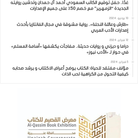
غدًا.. حفل توقيع الكاتب السعودي أحمد آل حمدان وتدشين روايته
الجديدة “الزمهرير” مع خصم 50٪ على جميع الإصدارات
10 يونيو، 2024
«طارش وعائلة النحلة».. رواية مشوقة في مجال الفانتازيا بأحدث
إصدارات الأدب العربي
12 فبراير، 2024
دراما و ديزني و روايات حديثة.. مفاجآت يكشفها «أسامة المسلم»
في حوار لـ «الأدب نيوز»
5 فبراير، 2024
مؤلف مفتقد للحياة: الكتاب يوضح أعراض الاكتئاب و يرشد صحابه
كيفية التحول من الكراهية لحب الذات