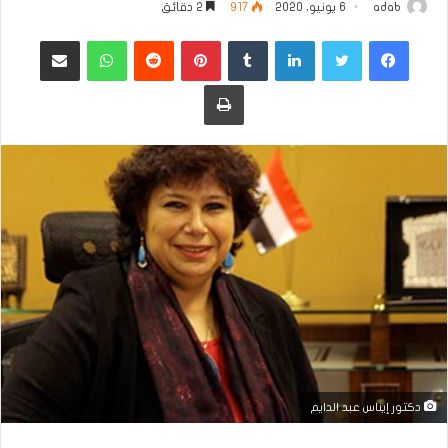
adab
6 يونيو، 2020
917
2 دقائق
فيسبوك
تويتر
لينكدإن
بينتيريست
واتساب
مشاركة عبر البريد
طباعة
دكتور إيناس عبد الدايم