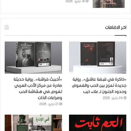
18 مايو، 2026
اخر الاضافات
«ذاكرة في قبضة عاشق».. رواية
«أحببتُ فراشة».. رواية حديثة
جديدة تمزج بين الحب والغموض
صادرة عن مركز الأدب العربي
وحدود الجنون لـ علاء ذيب
تغوص في هشاشة الحب
وصراعات الذات
24 مايو، 2026
21 مايو، 2026