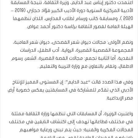
اعتمدت دكتور إيناس عبد الدايم، وزيرة الثقافة، نتيجة المسابقة
الأدبية المركزية السنوية دورة الأديب الكبير فؤاد حجازي (2019 –
2020 )، ومسابقة كاتب ورسام لطلاب المدارس، اللذان تنظمهما
الهيئة العامة لقصور الثقافة برئاسة دكتور أحمد عواض.
وتضم الأولى: مجالات ديوان شعر الفصحى، ديوان شعر العامية،
المجموعة القصصية القصيرة، الرواية، أدب الطفل، الدراسات
النقدية، أما الثانية تجمع: مجالات القصة القصيرة، الشعر، رسوم
الاطفال، وتقام بالتعاون مع وزارة التربية والتعليم.
وفي هذا الصدد قالت “عبد الدايم”: إن المستوى المميز للإنتاج
الأدبي الذي تقدّم للمشاركة في المسابقتين يعكس خصوبة أرض
مصر الإبداعية.
واعتبرت الوزيرة، أن المسابقات التي تنظمها وزارة الثقافة ممثلة
في مختلف قطاعاتها تهدف إلى اكتشاف النابغين في مختلف
المجالات الفكرية والفنية؛ حيث يتم تبني ورعاية مواهبهم
باعتبارهم المفردات الواعدة لقوى مصر الناعمة.