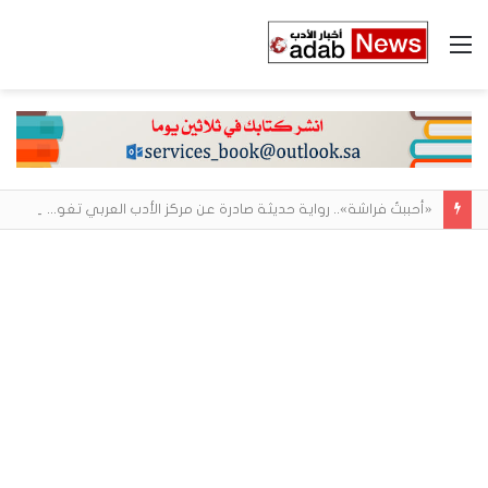
القائمة
«أحببتُ فراشة».. رواية حديثة صادرة عن مركز الأدب العربي تغوص في هشاشة الحب وصراعات الذات