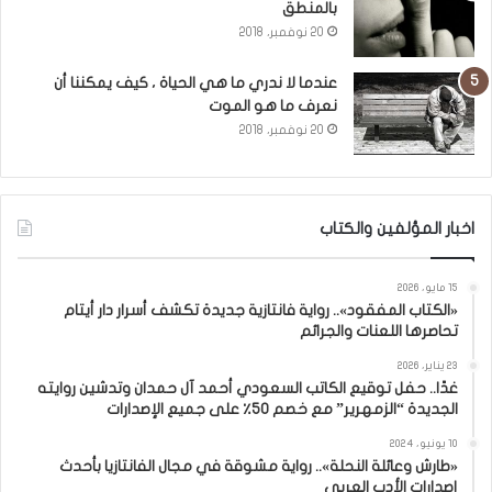
بالمنطق
20 نوفمبر، 2018
عندما لا ندري ما هي الحياة ، كيف يمكننا أن
نعرف ما هو الموت
20 نوفمبر، 2018
اخبار المؤلفين والكتاب
15 مايو، 2026
«الكتاب المفقود».. رواية فانتازية جديدة تكشف أسرار دار أيتام
تحاصرها اللعنات والجرائم
23 يناير، 2026
غدًا.. حفل توقيع الكاتب السعودي أحمد آل حمدان وتدشين روايته
الجديدة “الزمهرير” مع خصم 50٪ على جميع الإصدارات
10 يونيو، 2024
«طارش وعائلة النحلة».. رواية مشوقة في مجال الفانتازيا بأحدث
إصدارات الأدب العربي