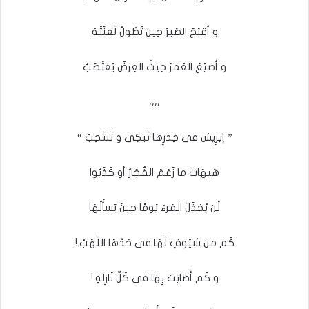
و أقبَحَ الصَبرَ حِينَ تَطُولُ لَعنَتُهُ
و أَضيَعَ العُمرَ حِيثُ العِرضُ يُغتَصَبُ
،،،،
” إيزِيسُ فى خِدرِهَا تَبكِى و تَنتَحِبُ “
هَيهَات ما زَعَمَ الفُجَارُ أو كَذَبُوا
لَن يُخذَلَ المَرءُ يَومًا حِينَ يَسأَلُهَا
كَم من سُيُوفٍ لَهَا فى حَدِّهَا اللَهَبُ.!
و كَم أَصَابَت بِهَا فى كُلِّ نَازِلَةٍ.!