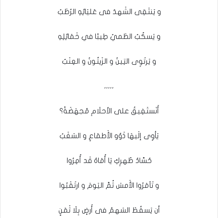
و يَنتَقِى الشَهدَ فى عَليَائِهِ الرُطَبُ
و يَسكُبُ الطَميُ طِيبًا في خَمَائِلِهِ
و يَرتَوِى التِينُ و الزَيتُونُ و العِنَبُ
،،،،،
أَنَستَفِيقُ على الأحلَامِ مُجهَضَةً؟
يَأوِى إلَيهَا ذَوُو الأَطمَاعِ و السَغَبُ
حُسَّادُ طُهرِكِ يَا أُمَاهُ قَد أُمِرُوا
و تَآمَرُوا الأَمسَ ثُمَّ اليَومَ و ارتَقَبُوا
أن يَسقُطَ السَهمُ فى أَرضٍ بِلَا ثَمَنٍ