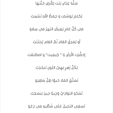
سَلَّة غِذَاءٍ بَنَت لِلأَرضِ جَنَّتَهَا
لِحُلمِ يُوسُف و حِفظُ اللهِ تَنتَسِبُ
فى كُلِّ عَامٍ يَفِيضُ النَهرُ فى سِعَةٍ
أو يُغدِقُ العَامَ ثُمَّ العَام يُجتَنَبُ
إخضََّرَت الأَرضُ يَا ” كِيمِيت” و اصطَبَغَت
لِكُلِّ زَهرٍ بَهِىّ اللَونِ تَنجَذِبُ
تَسَلَّقَ المَاءُ حَبوًا ظِلَّ سَاقِيَةٍ
تَشدُو البَوَادِيَّ وَجِيبًا حِينَ يَنسَكِبُ
تَسقِى النَخِيلَ عَلَى شَطِّيهِ فى دِعَةٍ