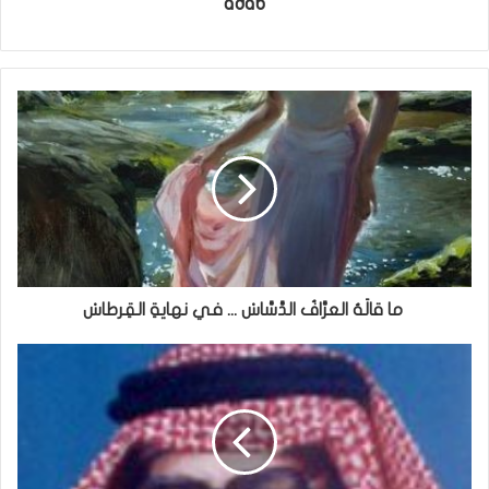
adab
ما قالَهُ العرَّافُ الدَّسَّاسْ ... في نهايةِ القِرطاسْ