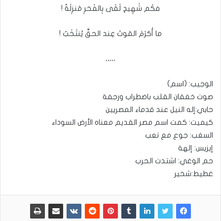
فكَم شَهِيدٍ لَقَى بِالفَخرِ مَنزِلَةً !
ما أَكرَمَ المَوتَ عِند الحقِّ يُنتَخَبُ !
،،،،،
الوجيب: (اسم)
صوت خفقان القلب باضطراب ورجفة
حابي:إله النيل عند قدماء المصريين
كيميت: كمت اسم مصر القديم معناه الأرض السوداء
السغب: جوع مع تعب
إيزيس: إلهة
حم الوغي: اشتدت الحرب
غطيط:شخير