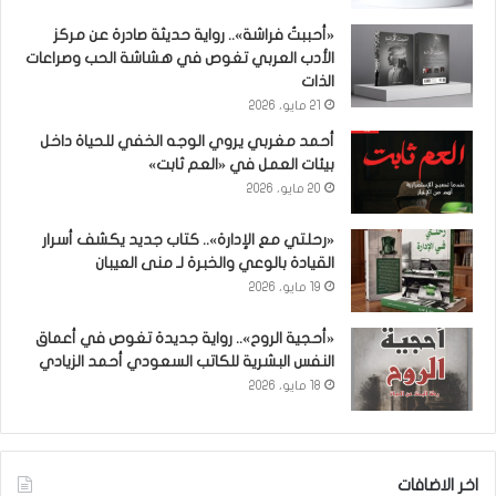
«أحببتُ فراشة».. رواية حديثة صادرة عن مركز
الأدب العربي تغوص في هشاشة الحب وصراعات
الذات
21 مايو، 2026
أحمد مغربي يروي الوجه الخفي للحياة داخل
بيئات العمل في «العم ثابت»
20 مايو، 2026
«رحلتي مع الإدارة».. كتاب جديد يكشف أسرار
القيادة بالوعي والخبرة لـ منى العيبان
19 مايو، 2026
«أحجية الروح».. رواية جديدة تغوص في أعماق
النفس البشرية للكاتب السعودي أحمد الزيادي
18 مايو، 2026
اخر الاضافات