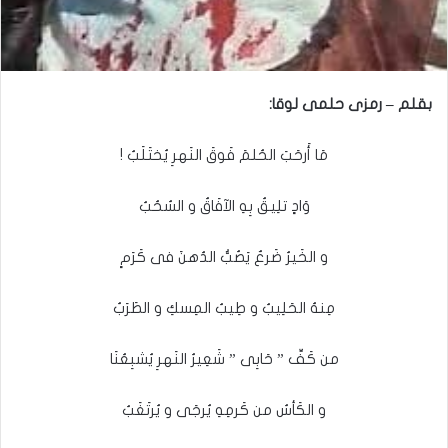
بقلم – رمزى حلمى لوقا:
مَا أَرحَبَ الحُلمَ فَوقَ النَهرِ يُختَلَبُ !
وَادٍ تلِيقُ بِهِ الآفَاقُ و السُحُبُ
و الخَيرُ ضَرعٌ يَصُبُّ الدُهنَ فى كَرَمٍ
مِنهُ الحَلِيبُ و طِيبُ المِسكِ و الطَرَبُ
من كَفِّ ” حَابِى ” شَعِيرُ النَهرِ يُشبِعُنَا
و الكَأسُ من كَرمِهِ يُرجَى و يُرتَغَبُ