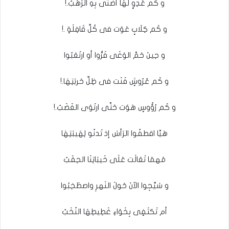
و كَم عَدِوٍ لَهَا أَضنَى بِهِ الرَهَبُ.!
و كَم كِلَابٍ عَوَت فى كُلِّ قَافِلَةٍ .!
و حِينَ حَمَّ الوَغَى فَرُّوا أو ارتَعَبُوا
و كَم عُرُوشٍ فَنَت فى ظِلِّ حَربَتِهَا.!
و كَم رُؤُوسٍ هَوَت حَتَّى ارتَوَى الغَضَبُ.!
هَيَّا اقطفُوا الرَأسَ إذ تَدنُو لِهَيبَتِهَا
مَهمَا تَعَالَت عَلَى خَيبَاتِنَا الحِقَبُ
و سَيِّجِوا الآنَ حَولَ النَهرِ واصطَخِبُوا
أم تَكتَفٍى بِخَوَاءِ غَطِيطِهَا النُخَبُ