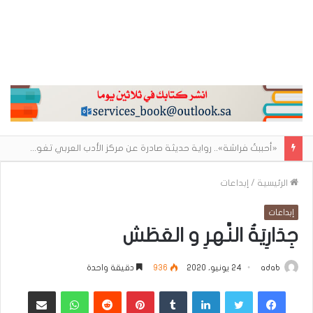
«أحببتُ فراشة».. رواية حديثة صادرة عن مركز الأدب العربي تغوص في هشاشة الحب وصراعات الذات
الرئيسية
/
إبداعات
إبداعات
جِدَارِيَةُ النَّهرِ و العَطَش
adab
24 يونيو، 2020
936
دقيقة واحدة
فيسبوك
تويتر
لينكدإن
بينتيريست
واتساب
مشاركة عبر البريد