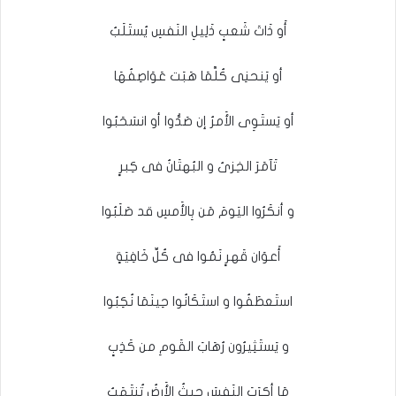
أَو ذَاتَ شَعبٍ ذَلِيلِ النَفسِ يُستَلَبُ
أو يَنحنِى كُلَّمَا هَبَت عَوَاصِفُهَا
أو يَستَوِى الأَمرُ إن صَدُّوا أو انسَحَبُوا
تَآمَرَ الخِزىُ و البُهتَانُ فى كِبرٍ
و أنكَرُوا اليَومَ مَن بِالأَمسِ قد صَلَبُوا
أَعوَان قَهرٍ نَمُوا فى كُلِّ خَافِيَةٍ
استَعطَفُوا و استَكَانُوا حِينَمَا نُكِبُوا
و يَستَثِيرُون رُهَابَ القَومِ من كَذِبٍ
مَا أكرَبَ النَفسَ حِيثُ الأَرضُ تُنتَهَبُ