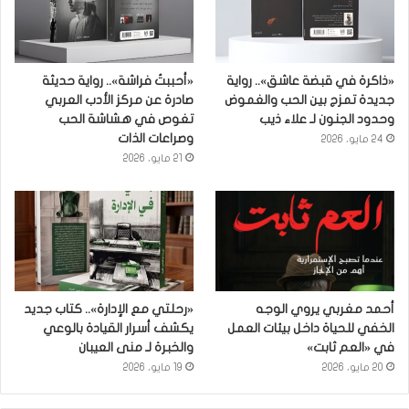
«ذاكرة في قبضة عاشق».. رواية
«أحببتُ فراشة».. رواية حديثة
جديدة تمزج بين الحب والغموض
صادرة عن مركز الأدب العربي
وحدود الجنون لـ علاء ذيب
تغوص في هشاشة الحب
وصراعات الذات
24 مايو، 2026
21 مايو، 2026
أحمد مغربي يروي الوجه
«رحلتي مع الإدارة».. كتاب جديد
الخفي للحياة داخل بيئات العمل
يكشف أسرار القيادة بالوعي
في «العم ثابت»
والخبرة لـ منى العيبان
20 مايو، 2026
19 مايو، 2026