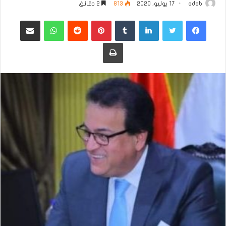
adab
17 يوليو، 2020
813
2 دقائق
فيسبوك
تويتر
لينكدإن
بينتيريست
واتساب
مشاركة عبر البريد
طباعة