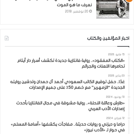
نعرف ما هو الموت
20 نوفمبر، 2018
اخبار المؤلفين والكتاب
15 مايو، 2026
«الكتاب المفقود».. رواية فانتازية جديدة تكشف أسرار دار أيتام
تحاصرها اللعنات والجرائم
23 يناير، 2026
غدًا.. حفل توقيع الكاتب السعودي أحمد آل حمدان وتدشين روايته
الجديدة “الزمهرير” مع خصم 50٪ على جميع الإصدارات
10 يونيو، 2024
«طارش وعائلة النحلة».. رواية مشوقة في مجال الفانتازيا بأحدث
إصدارات الأدب العربي
12 فبراير، 2024
دراما و ديزني و روايات حديثة.. مفاجآت يكشفها «أسامة المسلم»
في حوار لـ «الأدب نيوز»