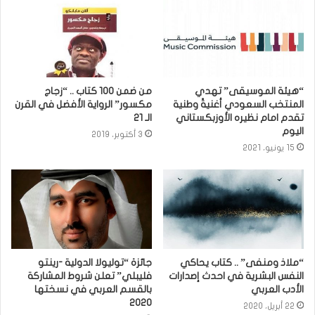
“هيئة الموسيقى” تهدي
من ضمن 100 كتاب .. “زجاج
المنتخب السعودي أغنيةً وطنية
مكسور” الرواية الأفضل في القرن
تقدم امام نظيره الأوزبكستاني
الـ 21
اليوم
3 أكتوبر، 2019
15 يونيو، 2021
“ملاذ ومنفى” .. كتاب يحاكي
جائزة “توليولا الدولية -رينتو
النفس البشرية في احدث إصدارات
فليبلي” تعلن شروط المشاركة
الأدب العربي
بالقسم العربي في نسختها
٢٠٢٠
22 أبريل، 2020