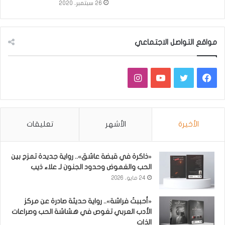
26 سبتمبر، 2020
مواقع التواصل الاجتماعي
فيسبوك
تويتر
يوتيوب
انستقرام
الأخيرة
الأشهر
تعليقات
«ذاكرة في قبضة عاشق».. رواية جديدة تمزج بين
الحب والغموض وحدود الجنون لـ علاء ذيب
24 مايو، 2026
«أحببتُ فراشة».. رواية حديثة صادرة عن مركز
الأدب العربي تغوص في هشاشة الحب وصراعات
الذات