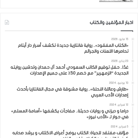
اخبار المؤلفين والكتاب
15 مايو، 2026
«الكتاب المفقود».. رواية فانتازية جديدة تكشف أسرار دار أيتام
تحاصرها اللعنات والجرائم
23 يناير، 2026
غدًا.. حفل توقيع الكاتب السعودي أحمد آل حمدان وتدشين روايته
الجديدة “الزمهرير” مع خصم 50٪ على جميع الإصدارات
10 يونيو، 2024
«طارش وعائلة النحلة».. رواية مشوقة في مجال الفانتازيا بأحدث
إصدارات الأدب العربي
12 فبراير، 2024
دراما و ديزني و روايات حديثة.. مفاجآت يكشفها «أسامة المسلم»
في حوار لـ «الأدب نيوز»
5 فبراير، 2024
مؤلف مفتقد للحياة: الكتاب يوضح أعراض الاكتئاب و يرشد صحابه