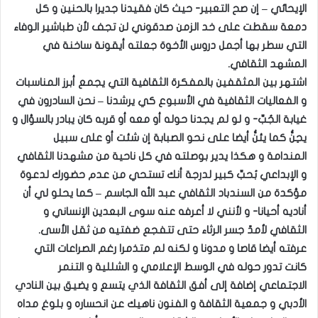
الإيحائي – إن صح التعبير- حيث كان فقيدنا جديرا بالحنين و كل
دمعة سقطت على خد الزمن صدقوني لن تجف لأن طباشير الوفاء
التي سطر بها أجمل دروس الأخوة جعلته أيقونة ساخنة في
المشهد الثقافي.
اشتهر بين المثقفين بالمفكرة الثقافية التي يجمع أبرز المناسبات
و الفعاليات الثقافية في الأسبوع كي يرشدنا – نحن السادرون في
غيابة الجُبِّ- و لو لم يجدنا حوله أو معه أو قربه كان يبادر بالسؤال و
يحِنُّ كما يئنُّ أيضا على نحو الصبابة إن شئت أو على سبيل
المندامة و هكذا يدير بوصلته في كل ناحية من مشهدنا الثقافي
و الإبداعي بُحبِّ كبير لدرجة أنك تستحي من عدم حضورك لدعوة
مؤكدة من السندباد الثقافي عبد الله الجاسم – كما يحلو لي أن
أناديه أحيانا- و لأنني لا أعرفه عنه سوى البعدين الإنساني و
الثقافي لأمدّ جسر الرثاء حتى تتفجع ضفتيه من ثقل الأسى.
عرفته أيضا قاصا و مدونا و لكنه لم متذمرا رغم الصراعات التي
كانت تدور حوله في الوسط الإعلامي و الشللية و التنمر
الاجتماعي إضافة إلى أفق الثقافة الذي يتسع و يضيق بين النادي
الأدبي و جمعية الثقافة و الفنون ناهيك عن انحساره و بلوغ مداه