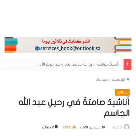
«أحببتُ فراشة».. رواية حديثة صادرة عن مركز الأدب العربي تغوص في هشاشة الحب وصراعات الذات
الرئيسية
/
مقالات
مقالات
أناشيدٌ صامتةٌ في رحيلِ عبد الله
الجاسم
adab
10 سبتمبر، 2020
1٬238
2 دقائق