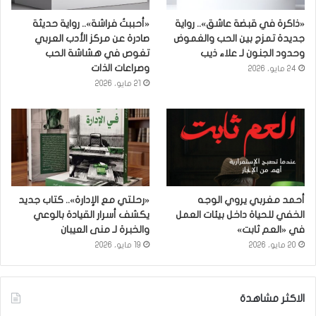
«ذاكرة في قبضة عاشق».. رواية
«أحببتُ فراشة».. رواية حديثة
جديدة تمزج بين الحب والغموض
صادرة عن مركز الأدب العربي
وحدود الجنون لـ علاء ذيب
تغوص في هشاشة الحب
وصراعات الذات
24 مايو، 2026
21 مايو، 2026
أحمد مغربي يروي الوجه
«رحلتي مع الإدارة».. كتاب جديد
الخفي للحياة داخل بيئات العمل
يكشف أسرار القيادة بالوعي
في «العم ثابت»
والخبرة لـ منى العيبان
20 مايو، 2026
19 مايو، 2026
الاكثر مشاهدة