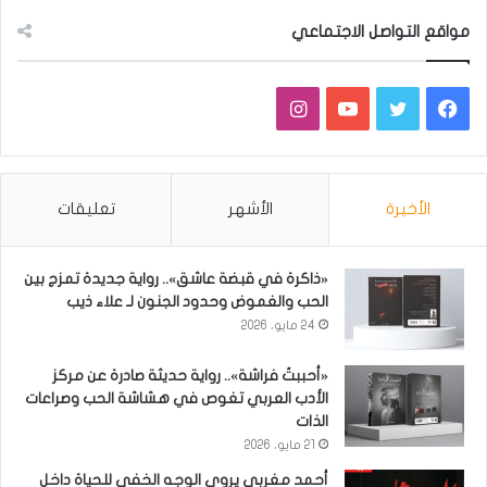
مواقع التواصل الاجتماعي
فيسبوك
تويتر
يوتيوب
انستقرام
الأخيرة
الأشهر
تعليقات
«ذاكرة في قبضة عاشق».. رواية جديدة تمزج بين
الحب والغموض وحدود الجنون لـ علاء ذيب
24 مايو، 2026
«أحببتُ فراشة».. رواية حديثة صادرة عن مركز
الأدب العربي تغوص في هشاشة الحب وصراعات
الذات
21 مايو، 2026
أحمد مغربي يروي الوجه الخفي للحياة داخل