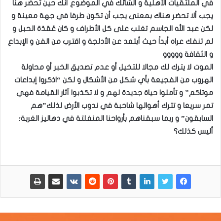
في الملتقيات الأهلية و الشائك في الموضوع أنك حين تحضر هنا
يجب ألا تحضر هناك بمعنى يجب أن تكون طرفا في جهة معينة و
لكن عبد الله الجاسم تغلب على كل الأطراف و كان عُقدَة الحبل و
لم تنفك عراه أبداً حيث أبتعد عن الأدلجة و اقترب من الفن و الإبداع
و الثقافة ووووو
الموت لا يترك لك مجالا للتخيل أو عدم تصديق الخبر أو محاولة
الهروب من الفجيعة بأي شكل من الأشكال و لكن “اذكروا إبداعات
موتاكم” و تأملوا حياة جديدة لهم و لا تكذبوا آثار القيامة فهي
تمر سريعا و تترك أهوالها شاحبة في ندوب الأرض لذلك”هم
السابقون” و ربما سبقناهم بأرواحنا المنفلتة في دهاليز الغربة؛
أليس كذلك؟