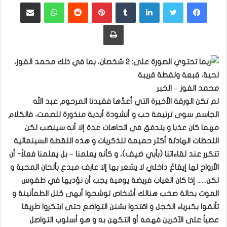
فيسبوك
تويتر
لينكدإن
بينتيريست
واتساب
مشاركة عبر البريد
طباعة
محمد الفوز – الخبر
لم تكن الورقة الأخيرة التي أعدَّها فقيدنا المرحوم عبد الله
الجاسم سوى ترنيمة حب و أنشودة أبدية منذورة للصمت، فالكلام
مهما كان عذبا و يتدفق في اتجاهات عدة إلا أنه سينضب لكن
اللحظات الهادئة أكثر حميمة للذكريات و هذه اللقطة السينمائية
تتكرر عند لقاءاتنا (بأبي ضيف)، و كأنه يعلمنا – بل يعلمنا فعلاً- أن
الأرواح لها إيقاعٌ داخلي لا يشعر بها إلا عازف مبدع بألحان المحبة و
لكن…. إذا كان الغياب فريضة يومية يجب أن نؤديها في طقوس
الموت بحالة صخب هنالك أشخاص توشحوا أبهى حُلل الطمأنينة و
تأنقوا بكبرياء الخجل و اقتدوا بسُنن التواضع حتى ابتكروا طريقا
عصياً على الآخرين فهمه أو التكهن به و هو أسلوب التواصل