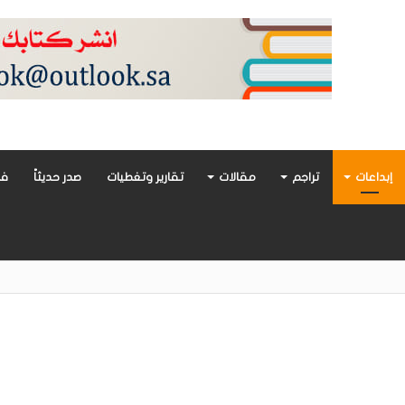
إبداعات
تراجم
مقالات
تقارير وتغطيات
صدر حديثاً
فن
أدب العربي تغوص في هشاشة الحب وصراعات الذات