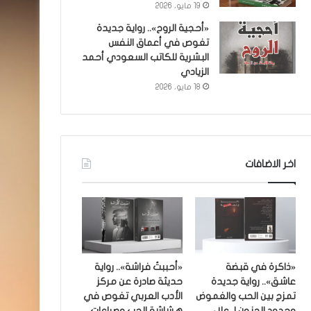
19 مايو، 2026
«أحجية الروح».. رواية جديدة
تغوص في أعماق النفس
البشرية للكاتب السعودي أحمد
الزيادي
18 مايو، 2026
اخر الاضافات
«ذاكرة في قبضة
«أحببتُ فراشة».. رواية
عاشق».. رواية جديدة
حديثة صادرة عن مركز
تمزج بين الحب والغموض
الأدب العربي تغوص في
وحدود الجنون لـ علاء
هشاشة الحب وصراعات