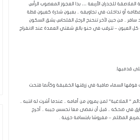
الملاصقة للجدران الأربعة … بدا العجوز المعصوب الرأس
ن عظامه أو تداخلت في تجاويفه .. بعيون شذرة كعيون قطة
سافر .. من حين لآخر تنحنح الرجل الفلحاس يشق السكون
– كل العيون – تترقب في حنو بالغ شفتي العمدة عند الانفراج
لى قدميها.
 فوقها السماء صافية في زرقتها الخفيفة وكأنما فتحت
 ” الملاغية” لمن يمرون من أمامه .. عندما أشرت له انتبه ..
غارق في ضحكه .. قبل أن نمضى معا تحسس جيبه .. أخرج
لمربع المظلم – مفروشا بابتسامة حزينة .