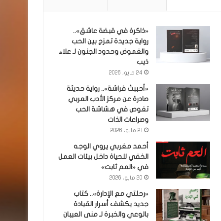
«ذاكرة في قبضة عاشق»..
رواية جديدة تمزج بين الحب
والغموض وحدود الجنون لـ علاء
ذيب
24 مايو، 2026
«أحببتُ فراشة».. رواية حديثة
صادرة عن مركز الأدب العربي
تغوص في هشاشة الحب
وصراعات الذات
21 مايو، 2026
أحمد مغربي يروي الوجه
الخفي للحياة داخل بيئات العمل
في «العم ثابت»
20 مايو، 2026
«رحلتي مع الإدارة».. كتاب
جديد يكشف أسرار القيادة
بالوعي والخبرة لـ منى العيبان