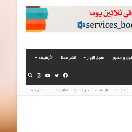
ون و مسرح
سجل الزوار
انشر معنا
الأرشيف
فيسبوك
تويتر
يوتيوب
انستقرام
بحث
الرئيسية
من نحن؟
انشر معنا
تواصل معنا
عن