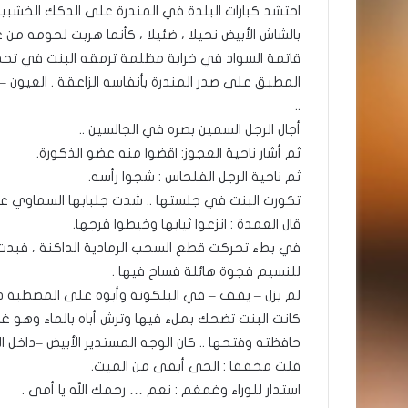
احتشد كبارات البلدة في المندرة على الدكك الخشبية 
بالشاش الأبيض نحيلا ، ضئيلا ، كأنما هربت لحومه م
قاتمة السواد في خرابة مظلمة ترمقه البنت في تحد 
المطبق على صدر المندرة بأنفاسه الزاعقة . العيون 
..
أجال الرجل السمين بصره في الجالسين ..
ثم أشار ناحية العجوز: اقضوا منه عضو الذكورة.
ثم ناحية الرجل الفلحاس : شجوا رأسه.
تكورت البنت في جلستها .. شدت جلبابها السماوي ع
قال العمدة : انزعوا ثيابها وخيطوا فرجها.
في بطء تحركت قطع السحب الرمادية الداكنة ، فبدت
للنسيم فجوة هائلة فساح فيها .
لم يزل – يقف – في البلكونة وأبوه على المصطبة دائم
كانت البنت تضحك بملء فيها وترش أباه بالماء وهو 
حافظته وفتحها .. كان الوجه المستدير الأبيض –داخل ا
قلت مخففا : الحى أبقى من الميت.
استدار للوراء وغمغم : نعم … رحمك الله يا أمى .