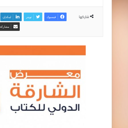
فيسبوك
تويتر
لينكدإن
شاركها
مشاركة ع