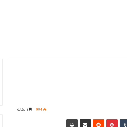
904
2 دقائق
دإن
بينتيريست
مشاركة عبر البريد
طباعة