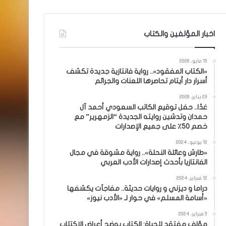
اخبار المؤلفين والكتاب
15 مايو، 2026
«الكتاب المفقود».. رواية فانتازية جديدة تكشف
أسرار دار أيتام تحاصرها اللعنات والجرائم
23 يناير، 2026
غدًا.. حفل توقيع الكاتب السعودي أحمد آل
حمدان وتدشين روايته الجديدة “الزمهرير” مع
خصم 50٪ على جميع الإصدارات
10 يونيو، 2024
«طارش وعائلة النحلة».. رواية مشوقة في مجال
الفانتازيا بأحدث إصدارات الأدب العربي
12 فبراير، 2024
دراما و ديزني و روايات حديثة.. مفاجآت يكشفها
«أسامة المسلم» في حوار لـ «الأدب نيوز»
5 فبراير، 2024
مؤلف مفتقد للحياة: الكتاب يوضح أعراض الاكتئاب