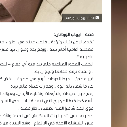
الكاتب إيهاب الورداني
قصة – ايهاب الورداني:
تقدم الرجل بثبات وتؤدة .. فلحت عيناه في احتواء هي
مصطبة أقامها أمام بيته ، ورفع يده وهوى بها على 
واضربيه “.
ألجمت العجوز المباغتة فلم يبد منه أي دفاع – للحظ
.. والفتاة ترفع حذاءها وتهوى به.
غير مصدق .. هبط الدرجات الأربع في خطوة .. انقض كا
كل ما شغل باله أبوه .. وقد رأت عيناه مالم ترياه.
رغم غبار الصيحات والتأوهات وتشابك الأيدى، وهؤلاء ا
رأسه كحنفية الصهريج التي تبعد قليلا .. بعض النسوة
فوق الخد شاطرا العين نصفين .. طار عقله .
حط يده على شعر البنت المنكوش في لمحة والأخرى 
على الشلشلة الآخذة في الارتفاع ، وشد الانتباه من كل