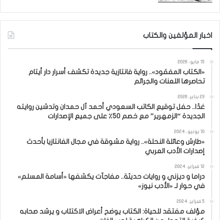
اخبار المؤلفين والكتاب
15 مايو، 2026
«الكتاب المفقود».. رواية فانتازية جديدة تكشف أسرار دار أيتام
تحاصرها اللعنات والجرائم
23 يناير، 2026
غدًا.. حفل توقيع الكاتب السعودي أحمد آل حمدان وتدشين روايته
الجديدة “الزمهرير” مع خصم 50٪ على جميع الإصدارات
10 يونيو، 2024
«طارش وعائلة النحلة».. رواية مشوقة في مجال الفانتازيا بأحدث
إصدارات الأدب العربي
12 فبراير، 2024
دراما و ديزني و روايات حديثة.. مفاجآت يكشفها «أسامة المسلم»
في حوار لـ «الأدب نيوز»
5 فبراير، 2024
مؤلف مفتقد للحياة: الكتاب يوضح أعراض الاكتئاب و يرشد صحابه