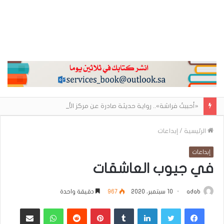
«أحببتُ فراشة».. رواية حديثة صادرة عن مركز الأدب العربي تغوص في هشاشة الحب وصراعات الذات
الرئيسية
/
إبداعات
إبداعات
في جيوب العاشقات
adab
10 سبتمبر، 2020
967
دقيقة واحدة
فيسبوك
تويتر
لينكدإن
بينتيريست
واتساب
مشاركة عبر البريد