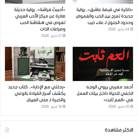
«ذاكرة في قبضة عاشق».. رواية
«أحببتُ فراشة».. رواية حديثة
جديدة تمزج بين الحب والغموض
صادرة عن مركز الأدب العربي
وحدود الجنون لـ علاء ذيب
تغوص في هشاشة الحب
وصراعات الذات
24 مايو، 2026
21 مايو، 2026
أحمد مغربي يروي الوجه
«رحلتي مع الإدارة».. كتاب جديد
الخفي للحياة داخل بيئات العمل
يكشف أسرار القيادة بالوعي
في «العم ثابت»
والخبرة لـ منى العيبان
20 مايو، 2026
19 مايو، 2026
الاكثر مشاهدة