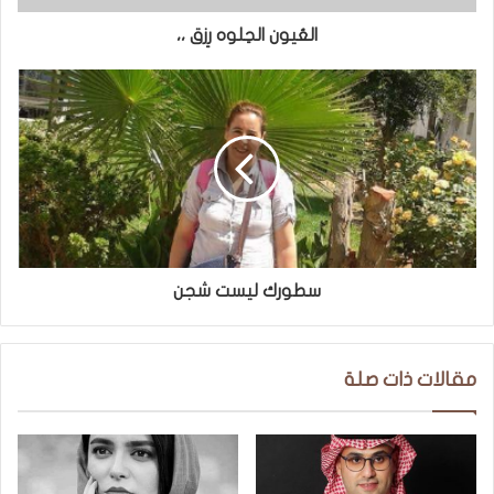
العُيون الحِلوه رِزق ،،
سطورك ليست شجن
مقالات ذات صلة