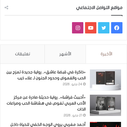
مواقع التواصل الاجتماعي
فيسبوك
تويتر
يوتيوب
انستقرام
الأخيرة
الأشهر
تعليقات
«ذاكرة في قبضة عاشق».. رواية جديدة تمزج بين
الحب والغموض وحدود الجنون لـ علاء ذيب
24 مايو، 2026
«أحببتُ فراشة».. رواية حديثة صادرة عن مركز
الأدب العربي تغوص في هشاشة الحب وصراعات
الذات
21 مايو، 2026
أحمد مغربي يروي الوجه الخفي للحياة داخل