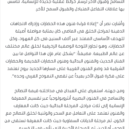
التسامح وقبول الأخر لرسم خرائط عقلية جديدة للإنسانية، تتأسس
بها علاقات التفاعل المتبادل والقبول السمح للأخر.
وأشارت نصر أن “إعادة قراءة فنون هذه الحضارات وإدراك الاتجاهات
الدفينة لمراحل الخلق فى الماضى كان بمثابة مواصلة أصيلة
للهدف الأساسى الممتد عبر آلاف السنين فى كل العهود، وكل
الحضارات، وهو تجاوز اللوحة الوصفية الزخرفية لخلق عالم مختلف
عن عالم الطبيعة. مضيفةً: “بشكل عام فإن هذا التواصل ما بين
الفنان الحديث والفنون البدائية وفنون الحضارات القديمة والحضارات
الشرقية قد وضع الفنون الغربية على مسارها الجديد بروح تعتمد
على فكرة قبول الأخر بعيداً عن تقصي النموذج الغربي وحده”.
ومن جهته،
استعرض علي العبدان في مداخلته قيمة التصالح
والتسامح في الفنون البصرية أنثروبولوجياً عبر تقسيم المعرفة
الإنسانية إلى ثلاث مراحل، المرحلة البدائية حيث كانت المعارف
والفنون تعتمد على التعامل مع السحر والوثنية لخلق التصالح مع
الكون، ثم مرحلة الديانات السماوية حيث كانت المعرفة تستقى من
الوحي أو الدين، ثم المرحلة الأخيرة التي تأتي في التقسيم