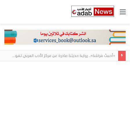
القائمة
«أحببتُ فراشة».. رواية حديثة صادرة عن مركز الأدب العربي تغوص في هشاشة الحب وصراعات الذات