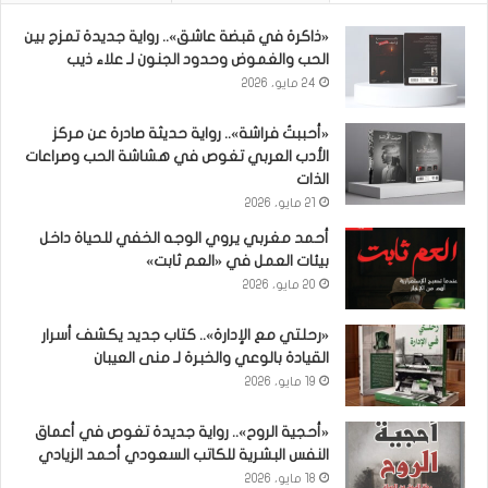
«ذاكرة في قبضة عاشق».. رواية جديدة تمزج بين
الحب والغموض وحدود الجنون لـ علاء ذيب
24 مايو، 2026
«أحببتُ فراشة».. رواية حديثة صادرة عن مركز
الأدب العربي تغوص في هشاشة الحب وصراعات
الذات
21 مايو، 2026
أحمد مغربي يروي الوجه الخفي للحياة داخل
بيئات العمل في «العم ثابت»
20 مايو، 2026
«رحلتي مع الإدارة».. كتاب جديد يكشف أسرار
القيادة بالوعي والخبرة لـ منى العيبان
19 مايو، 2026
«أحجية الروح».. رواية جديدة تغوص في أعماق
النفس البشرية للكاتب السعودي أحمد الزيادي
18 مايو، 2026