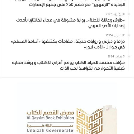
الجديدة “الزمهرير” مع خصم 50٪ على جميع الإصدارات
10 يونيو، 2024
«طارش وعائلة النحلة».. رواية مشوقة في مجال الفانتازيا بأحدث
إصدارات الأدب العربي
12 فبراير، 2024
دراما و ديزني و روايات حديثة.. مفاجآت يكشفها «أسامة المسلم»
في حوار لـ «الأدب نيوز»
5 فبراير، 2024
مؤلف مفتقد للحياة: الكتاب يوضح أعراض الاكتئاب و يرشد صحابه
كيفية التحول من الكراهية لحب الذات