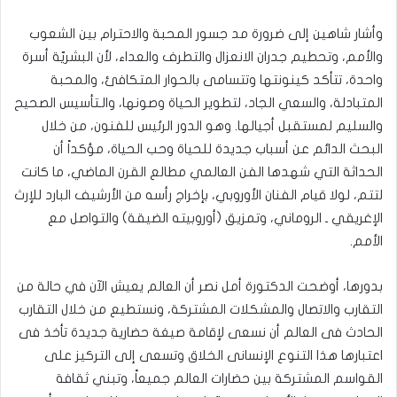
وأشار شاهين إلى ضرورة مد جسور المحبة والاحترام بين الشعوب
والأمم، وتحطيم جدران الانعزال والتطرف والعداء، لأن البشريّة أسرة
واحدة، تتأكد كينونتها وتتسامى بالحوار المتكافئ، والمحبة
المتبادلة، والسعي الجاد، لتطوير الحياة وصونها، والـتأسيس الصحيح
والسليم لمستقبل أجيالها. وهو الدور الرئيس للفنون، من خلال
البحث الدائم عن أسباب جديدة للحياة وحب الحياة، مؤكداً أن
الحداثة التي شهدها الفن العالمي مطالع القرن الماضي، ما كانت
لتتم، لولا قيام الفنان الأوروبي، بإخراج رأسه من الأرشيف البارد للإرث
الإغريقي ـ الروماني، وتمزيق (أوروبيته الضيقة) والتواصل مع
الأمم
.
بدورها، أوضحت الدكتورة أمل نصر أن العالم يعيش الآن في حالة من
التقارب والاتصال والمشكلات المشتركة، ونستطيع من خلال التقارب
الحادث فى العالم أن نسعى لإقامة صيغة حضارية جديدة تأخذ فى
اعتبارها هذا التنوع الإنسانى الخلاق وتسعى إلى التركيز على
القواسم المشتركة بين حضارات العالم جميعاً، وتبني ثقافة