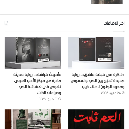
اخر الاضافات
«ذاكرة في قبضة عاشق».. رواية
«أحببتُ فراشة».. رواية حديثة
جديدة تمزج بين الحب والغموض
صادرة عن مركز الأدب العربي
وحدود الجنون لـ علاء ذيب
تغوص في هشاشة الحب
وصراعات الذات
24 مايو، 2026
21 مايو، 2026