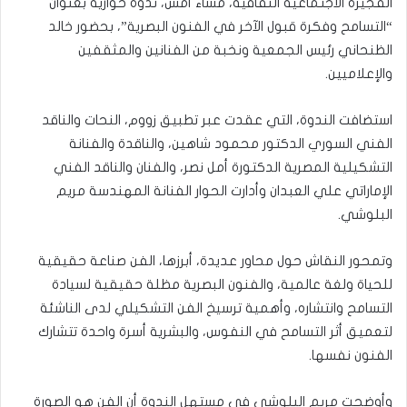
الفجيرة الاجتماعية الثقافية، مساء أمس، ندوة حوارية بعنوان
“التسامح وفكرة قبول الآخر في الفنون البصرية”، بحضور خالد
الظنحاني رئيس الجمعية ونخبة من الفنانين والمثقفين
والإعلاميين
.
استضافت الندوة، التي عقدت عبر تطبيق زووم، النحات والناقد
الفني السوري الدكتور محمود شاهين، و
الناقدة و
الفنانة
التشكيلية المصرية الدكتورة أمل نصر، والفنان والناقد الفني
الإماراتي علي العبدان وأدارت الحوار الفنانة المهندسة مريم
البلوشي.
وتمحور النقاش حول محاور عديدة، أبرزها، الفن صناعة حقيقية
للحياة ولغة عالمية، والفنون البصرية مظلة حقيقية لسيادة
التسامح وانتشاره، وأهمية ترسيخ الفن التشكيلي لدى الناشئة
لتعميق أثر التسامح في النفوس، والبشرية أسرة واحدة تتشارك
الفنون نفسها
.
وأوضحت مريم البلوشي في مستهل الندوة أن
الفن هو الصورة