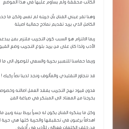
الكاتب محققة ولم يساوم عليها في هذا الموضع
وهنا تقر عيني الفنان بأن حريته لم تمس ولكن ما جد
الكامل الذي يريد تقديم نماذج جمالية اصيلة
ربما الالتزام هو السبب كون التجريب ملتزم بمن يب
الأدب ولذا كان على من يريد بلوغ التجريب وضع القيو
وربما حماسنا للتعبير بحرية والسعي للوصول الى ما ل
قد نتجاوز التقليدي والمألوف ونجد لدينا نصاً ركيك !
فدون قيود نهج التجريب يفقد العمل اصالته وخصوصيت
يخرجنا من المعتاد الى المبتكر في صياغة الفن
وكل ما يبتكره الفنان يكون له جسراً يربط بينه وبين ما 
اهدافاً يرغبون في تحقيقها والحرية كلها هي حرية 
من خلف الكلمات فعزائي للأدب في أُدباءه .