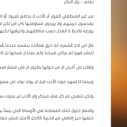
بقلم – رزان البكر:
من غير المنطقي القول أن الأدب لا يخضع لقيود أو ا
يقدسون حريتهم ولا يريدون مساومتها باي امر لكن 
يوزعه بالحظ لا العدل حسب مناطقهم واعرافها لكنه
قال لي احد الشعراء انه حرق قصائده بنفسه عندما يأس
للنشر فهو لم يزكي قبيلته ولم يمتدح شيخها بل اخ
وقالت لي أخرى ان من حولها يظنون ان في انتشار اسمها
وبينما انا اشهد موت الأدب قبل ان يولد تولد لي شعور 
ولكن لثقتي بان كل فنان مبتكر وان الأدب لن يموت ب
وانتشار حلول لتلك المعضلة في الأوساط التي ينشأ به
خلفها حيز إضافي من الحرية كالحل الأمثل للنشر جعلن