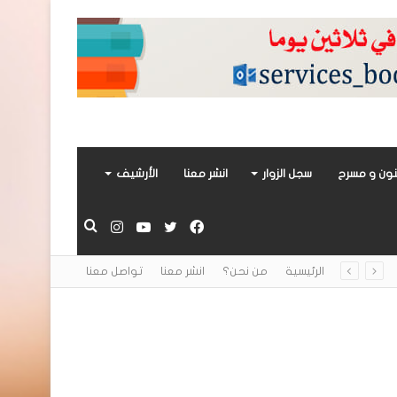
ون و مسرح
سجل الزوار
انشر معنا
الأرشيف
فيسبوك
تويتر
يوتيوب
انستقرام
بحث
الرئيسية
من نحن؟
انشر معنا
تواصل معنا
عن