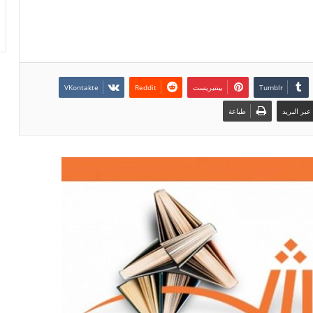
بينتيريست
بر البريد
طباعة