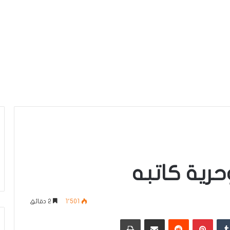
حرية كاتبه
1٬501
2 دقائق
دإن
بينتيريست
مشاركة عبر البريد
طباعة