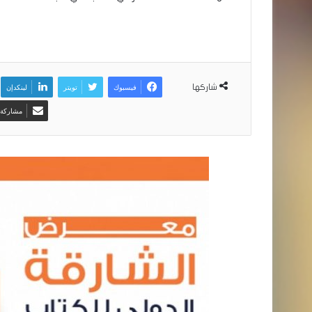
فيسبوك
تويتر
لينكدإن
شاركها
مشاركة ع