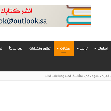
إبداعات
تراجم
مقالات
تقارير وتغطيات
صدر حديثاً
فن
ت العمل في «العم ثابت»