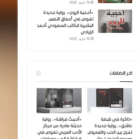
19 مايو، 2026
«أحجية الروح».. رواية جديدة
تغوص في أعماق النفس
البشرية للكاتب السعودي أحمد
الزيادي
18 مايو، 2026
اخر الاضافات
«ذاكرة في قبضة
«أحببتُ فراشة».. رواية
عاشق».. رواية جديدة
حديثة صادرة عن مركز
تمزج بين الحب والغموض
الأدب العربي تغوص في
وحدود الجنون لـ علاء
هشاشة الحب وصراعات