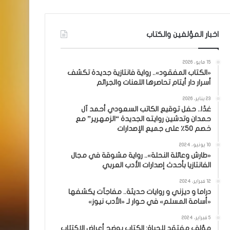
اخبار المؤلفين والكتاب
15 مايو، 2026
«الكتاب المفقود».. رواية فانتازية جديدة تكشف
أسرار دار أيتام تحاصرها اللعنات والجرائم
23 يناير، 2026
غدًا.. حفل توقيع الكاتب السعودي أحمد آل
حمدان وتدشين روايته الجديدة “الزمهرير” مع
خصم 50٪ على جميع الإصدارات
10 يونيو، 2024
«طارش وعائلة النحلة».. رواية مشوقة في مجال
الفانتازيا بأحدث إصدارات الأدب العربي
12 فبراير، 2024
دراما و ديزني و روايات حديثة.. مفاجآت يكشفها
«أسامة المسلم» في حوار لـ «الأدب نيوز»
5 فبراير، 2024
مؤلف مفتقد للحياة: الكتاب يوضح أعراض الاكتئاب