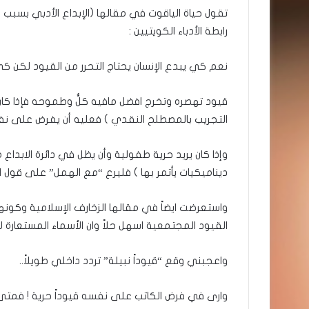
تقول حياة الياقوت في مقالها (الإبداع الأدبي بسبب ال
رابطة الأدباء الكويتيين :
نعم كي يبدع الإنسان يحتاج التحرر من القيود لكن كي
قيود تهصره وتخرج افضل مافيه كلٌّ وطموحه فإذا كان طم
التجريب بالمصطلح النقدي ) فعليه أن يفرض على نفس
وإذا كان يريد حرية طفولية وأن يظل في دائرة الابدا
ديناميكيات يأتمر بها ) فليرع “مع الهمل” على قول 
واستعرضت ايضاً في مقالها الزخارف الإسلامية وكونها 
القيود المجتمعية اسهل حلاً وان الأسماء المستعارة لا
واعجبني وقع “قيوداً نبيلة” تردد داخلي طويلاً..
وارى في فرض الكاتب على نفسه قيوداً حرية ! فمتى ك