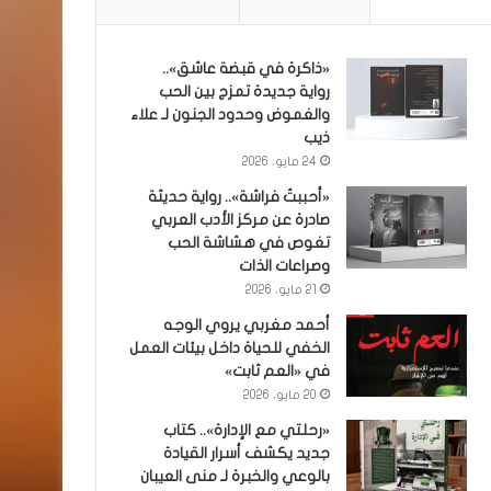
«ذاكرة في قبضة عاشق»..
رواية جديدة تمزج بين الحب
والغموض وحدود الجنون لـ علاء
ذيب
24 مايو، 2026
«أحببتُ فراشة».. رواية حديثة
صادرة عن مركز الأدب العربي
تغوص في هشاشة الحب
وصراعات الذات
21 مايو، 2026
أحمد مغربي يروي الوجه
الخفي للحياة داخل بيئات العمل
في «العم ثابت»
20 مايو، 2026
«رحلتي مع الإدارة».. كتاب
جديد يكشف أسرار القيادة
بالوعي والخبرة لـ منى العيبان