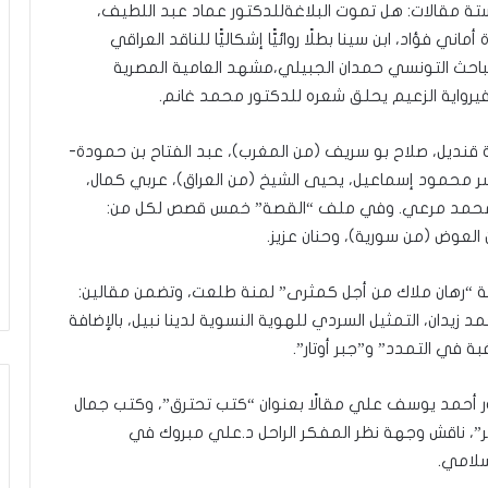
 مقالات: هل تموت البلاغةللدكتور عماد عبد اللطيف،
ني فؤاد، ابن سينا بطلًا روائيًّا إشكاليًّا للناقد العراقي
لباحث التونسي حمدان الجبيلي،مشهد العامية المصرية
فيرواية الزعيم يحلق شعره للدكتور محمد غانم.
قنديل، صلاح بو سريف (من المغرب)، عبد الفتاح بن حمودة-
ر محمود إسماعيل، يحيى الشيخ (من العراق)، عربي كمال،
، ومحمد مرعي. وفي ملف “القصة” خمس قصص لكل من:
لعوض (من سورية)، وحنان عزيز.
ة “رهان ملاك من أجل كمثرى” لمنة طلعت، وتضمن مقالين:
يدان، التمثيل السردي للهوية النسوية لدينا نبيل، بالإضافة
 في التمدد” و”جبر أوتار”.
ر أحمد يوسف علي مقالًا بعنوان “كتب تحترق”، وكتب جمال
ر”، ناقش وجهة نظر المفكر الراحل د.علي مبروك في
سلامي.