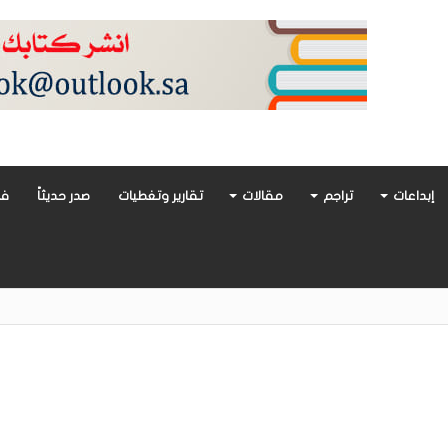
إبداعات
تراجم
مقالات
تقارير وتغطيات
صدر حديثاً
فن
أدب العربي تغوص في هشاشة الحب وصراعات الذات