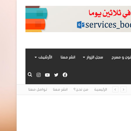
ون و مسرح
سجل الزوار
انشر معنا
الأرشيف
فيسبوك
تويتر
يوتيوب
انستقرام
بحث
الرئيسية
من نحن؟
انشر معنا
تواصل معنا
عن