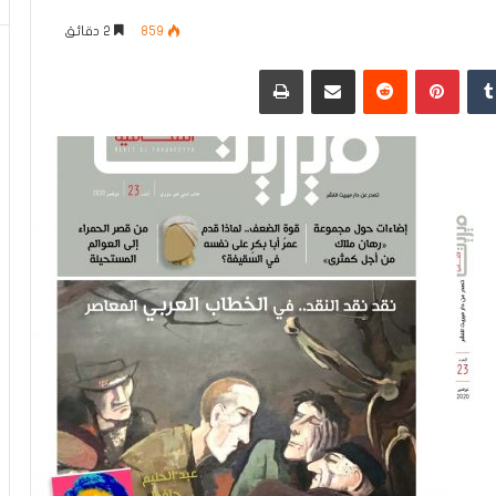
859
2 دقائق
دإن
بينتيريست
مشاركة عبر البريد
طباعة