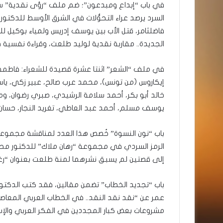
في باب “إبداع ومبدعون”؛ ضم ملف “رؤى نقدية” ستة
السرد يرصد عراء التحوُّلات في الشرق الأوسط للدكتورة أما
فاضلثامر، قتل الأب بين يوسف إدريس ولمياء بوكيل ل
الجديدة.. مقاربة نقدية لوليد طلعت، وقراءة نفسية 
في ملف “الشعر” اثنتا عشرة قصيدة للشعراء: فاطمة 
إيكاروس (من تونس)، محمد عرب صالح، عبير زكي، ياس
خالد أبو بكر، أحمد سلامة الرشيدي، صبري رضوان
يوسف مسلم، أحمد عبد العاطي، تغريد النجار، حسان ا
باب “نون النسوة” خُصص هذا العدد لمناقشة مجموع
الرمز السردي في مجموعة “رهان ملاك” للدكتور محمد ز
إلى قصتين لم يسبق نشرهما لمنة طلعت بعنوان “رغبة
باب “تجديد الخطاب” تضمن مقالين، فقد كتب الدكتو
عمر عن “نقد نقد النقد.. في الخطاب العربي المعاص
مشروعات بعض كبار المجددين في الفكر العربي والإ