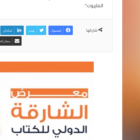
الماريوت”.
فيسبوك
تويتر
لينكدإن
شاركها
مشاركة ع