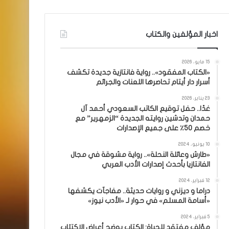
اخبار المؤلفين والكتاب
15 مايو، 2026
«الكتاب المفقود».. رواية فانتازية جديدة تكشف
أسرار دار أيتام تحاصرها اللعنات والجرائم
23 يناير، 2026
غدًا.. حفل توقيع الكاتب السعودي أحمد آل
حمدان وتدشين روايته الجديدة “الزمهرير” مع
خصم 50٪ على جميع الإصدارات
10 يونيو، 2024
«طارش وعائلة النحلة».. رواية مشوقة في مجال
الفانتازيا بأحدث إصدارات الأدب العربي
12 فبراير، 2024
دراما و ديزني و روايات حديثة.. مفاجآت يكشفها
«أسامة المسلم» في حوار لـ «الأدب نيوز»
5 فبراير، 2024
مؤلف مفتقد للحياة: الكتاب يوضح أعراض الاكتئاب