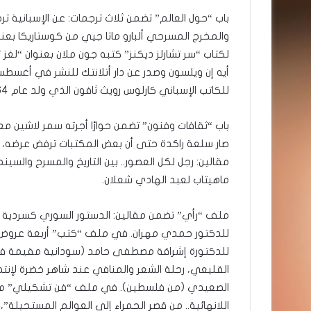
باب “حول العالم” تضمن ثلاث ترجمات: عن الإسبانية ت
والمخرج المسرحي ألبارو ماتا جيي من كوستاريكا بعن
لكتاب “سر تشارلز ديكنز” كتبه جون ملان بعنوان “لغز 
للكاتب الإسباني كارلوس رويث ثافون الذي ولد عام 1964 ورحل في يوينو الماضي.
باب “ثقافات وفنون” تضمن حوارًا أجرته سمر لاشين مع 
صار سلعة راكدة حتى أن بعض المكتبات ترفض عرضه، و
مقالين: رجل لكل العصور.. بين التاريخ والمسرح والسينم
ماهيتاب لعبد الهادي شعلان.
ملف “رأي” تضمن مقالين: الدستور السوري كسردية رو
للدكتور حمدي مهران. في ملف “كتب” أربعة عروض: ت
للدكتورة إشراقة مصطفى حامد (سودانية مقيمة ف
القليعي، رحلة الشعر والمنافي عند شاهر خضرة لإنتصار
الصعيدي (من فلسطين). في ملف “فن تشكيلي” مقال 
اللانهائية.. من قصر الحمراء إلى العوالم المستحيلة”