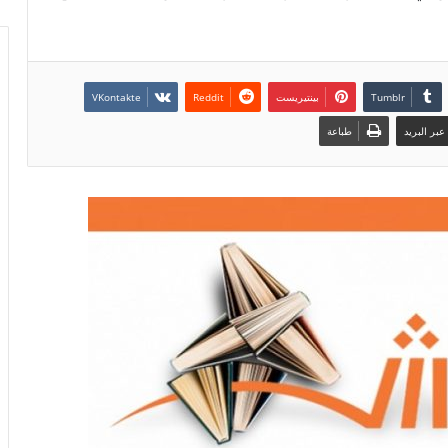
بينتيريست
بر البريد
طباعة