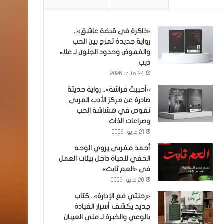
«ذاكرة في قبضة عاشق»..
رواية جديدة تمزج بين الحب
والغموض وحدود الجنون لـ علاء
ذيب
24 مايو، 2026
«أحببتُ فراشة».. رواية حديثة
صادرة عن مركز الأدب العربي
تغوص في هشاشة الحب
وصراعات الذات
21 مايو، 2026
أحمد مغربي يروي الوجه
الخفي للحياة داخل بيئات العمل
في «العم ثابت»
20 مايو، 2026
«رحلتي مع الإدارة».. كتاب
جديد يكشف أسرار القيادة
بالوعي والخبرة لـ منى العيبان