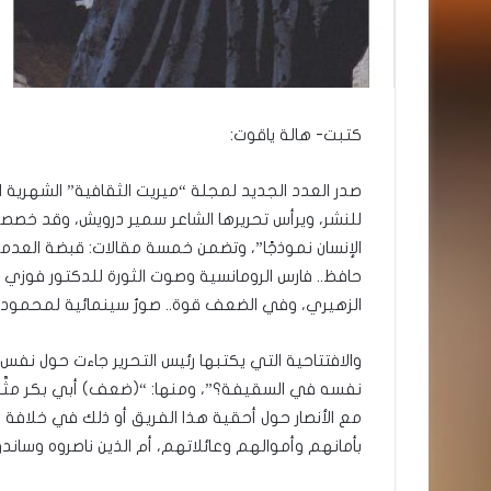
كتبت- هالة ياقوت:
للنشر، ويرأس تحريرها الشاعر سمير درويش، وقد خص
الإنسان نموذجًا”، وتضمن خمسة مقالات: قبضة العدمي
حافظ.. فارس الرومانسية وصوت الثورة للدكتور فوزي ال
الزهيري، وفي الضعف قوة.. صورٌ سينمائية لمحمود ق
والافتتاحية التي يكتبها رئيس التحرير جاءت حول نفس 
نفسه في السقيفة؟”، ومنها: “(ضعف) أبي بكر مثَّل (ا
مع الأنصار حول أحقية هذا الفريق أو ذلك في خلافة ا
بأمانهم وأموالهم وعائلاتهم، أم الذين ناصروه وساندو