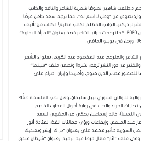
رجم د.طلعت شاهين نصوصًا شعرية للشاعر والناقد والكاتب
وان: نصوص من “وطن لا اسم له”، كما ترجم سعد كامل عرضًا
تشارلز ديكنز.. الجانب المظلم لكاتب عظيم! الكتاب من تأليف
أيه إن ويلسون وصدر عن دار أتلانتك للنشر في أغسطس 2020. كما ترجمت د.رانيا الشاعر قصة بعنوان “المرأة البخارية”
الشاعر والمترجم عبد المقصود عبد الكريم، بعنوان: الشّعر
الكثير من دور النشر ترفض نشره!! وتضمن ملف “سينما”
ا للدكتور عصام الدين فتوح، وأمريكا وإيران.. صراع على
ائية للروائي السوري نبيل سليمان، وهل نحب الفلسفة حقًّا؟
جليات الحرب والحب في رواية أحوال المحارب القديم
ي النمسا)، خالد إسماعيل يحكي عن المقهى لسعد
 عبد المنعم، وإيقاعات ورؤى جماليّات القصّ لميّادة أنور
السورية د.أثير محمد علي بعنوان “م. ك. إيشر وتفكيك
، وفي ملف “آثار” مقال د.رضا عبد الرحيم بعنوان “شيطان فندق