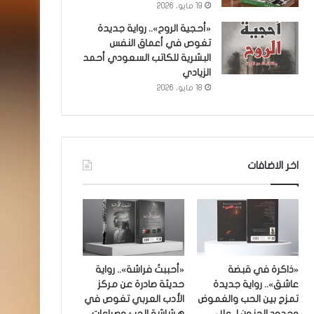
19 مايو، 2026
«أحجية الروح».. رواية جديدة
تغوص في أعماق النفس
البشرية للكاتب السعودي أحمد
الزيادي
18 مايو، 2026
اخر الاضافات
«ذاكرة في قبضة
«أحببتُ فراشة».. رواية
عاشق».. رواية جديدة
حديثة صادرة عن مركز
تمزج بين الحب والغموض
الأدب العربي تغوص في
وحدود الجنون لـ علاء
هشاشة الحب وصراعات