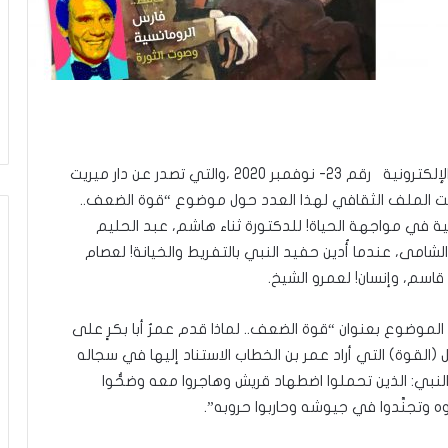
صدر العدد الجديد لمجلة “ميريت الثقافية” الشهرية الإلكترونية رقم 23- نوفمبر 2020 ،والتي تصدر عن دار ميريت
صت الملف الثقافي لهذا العدد حول موضوع “قوة الضعف..
ة في مواجهة الحياة! للدكتورة ثناء هاشم، عبد الحليم
شامى، عندما أُدين حفيد النبي بالتفريط والخيانة! لعصام
اسم، وإنسان! لعمرو الشيخ.
الموضوع بعنوان “قوة الضعف.. لماذا قدم عمرٌ أبا بكرٍ على
لقوة) التي أراد عمر بن الخطاب الاستناد إليها في سجاله
لنبي: الذين تحملوا اضطهاد قريش وهاجروا معه وضحُّوا
ه وتجنَّدوا في جيوشه وحاربوا حروبه”.