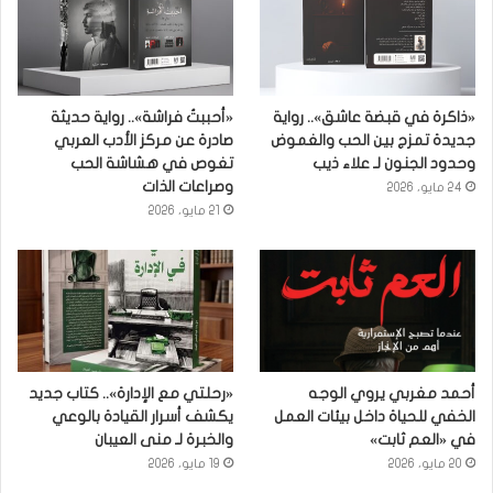
«ذاكرة في قبضة عاشق».. رواية
«أحببتُ فراشة».. رواية حديثة
جديدة تمزج بين الحب والغموض
صادرة عن مركز الأدب العربي
وحدود الجنون لـ علاء ذيب
تغوص في هشاشة الحب
وصراعات الذات
24 مايو، 2026
21 مايو، 2026
أحمد مغربي يروي الوجه
«رحلتي مع الإدارة».. كتاب جديد
الخفي للحياة داخل بيئات العمل
يكشف أسرار القيادة بالوعي
في «العم ثابت»
والخبرة لـ منى العيبان
20 مايو، 2026
19 مايو، 2026