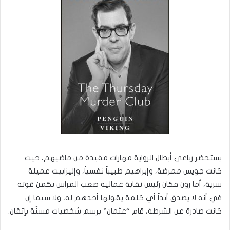
يستحضر رباعي أبطال الرواية مهارات مفيدة من ماضيهم، حيث
كانت جويس ممرضة، وإبراهيم طبيباً نفسياً، وإليزابيث عميلة
سرية، أما رون فكان رئيس نقابة عمالية صعب المراس تكمن قوته
في أنه لا يصدق أبداً أي كلمة يقولها أحدهم له، ولا سيما إن
كانت صادرة عن الشرطة، قام “عثمان” برسم شخصيات مسنّة بإتقان.