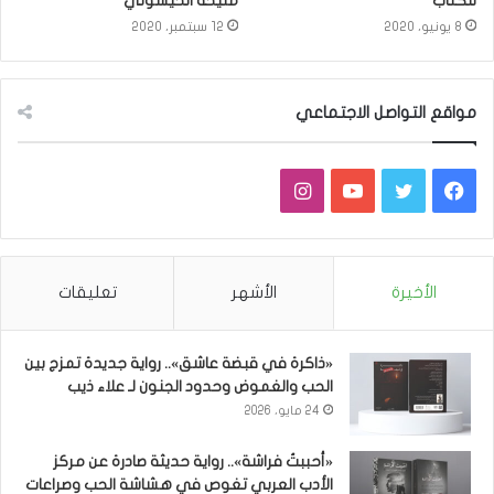
للكتاب
مليحة الحيسوني
8 يونيو، 2020
12 سبتمبر، 2020
مواقع التواصل الاجتماعي
فيسبوك
تويتر
يوتيوب
انستقرام
الأخيرة
الأشهر
تعليقات
«ذاكرة في قبضة عاشق».. رواية جديدة تمزج بين
الحب والغموض وحدود الجنون لـ علاء ذيب
24 مايو، 2026
«أحببتُ فراشة».. رواية حديثة صادرة عن مركز
الأدب العربي تغوص في هشاشة الحب وصراعات