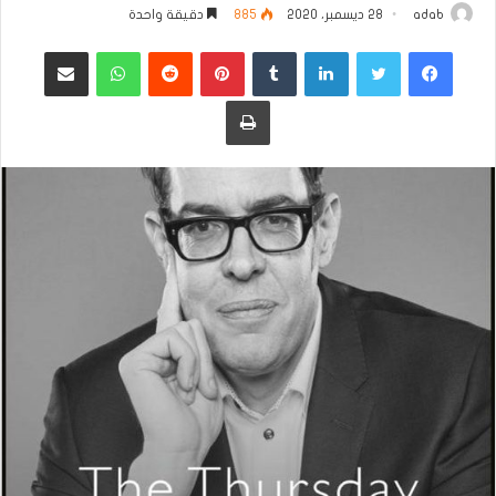
adab
28 ديسمبر، 2020
885
دقيقة واحدة
فيسبوك
تويتر
لينكدإن
بينتيريست
واتساب
مشاركة عبر البريد
طباعة