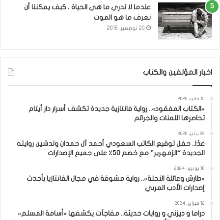
عندما لا ندري ما هي الحياة ، كيف يمكننا أن
نعرف ما هو الموت
20 نوفمبر، 2018
اخبار المؤلفين والكتاب
15 مايو، 2026
«الكتاب المفقود».. رواية فانتازية جديدة تكشف أسرار دار أيتام
تحاصرها اللعنات والجرائم
23 يناير، 2026
غدًا.. حفل توقيع الكاتب السعودي أحمد آل حمدان وتدشين روايته
الجديدة “الزمهرير” مع خصم 50٪ على جميع الإصدارات
10 يونيو، 2024
«طارش وعائلة النحلة».. رواية مشوقة في مجال الفانتازيا بأحدث
إصدارات الأدب العربي
12 فبراير، 2024
دراما و ديزني و روايات حديثة.. مفاجآت يكشفها «أسامة المسلم»