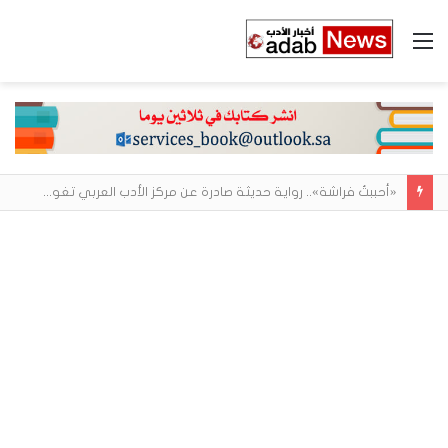
القائمة
«أحببتُ فراشة».. رواية حديثة صادرة عن مركز الأدب العربي تغوص في هشاشة الحب وصراعات الذات