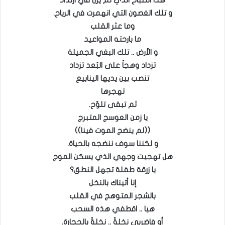
هذا الصباح الذي لم يزل في ارتداد
و تلك الغصون التي انهمرت في الرياح.
وما عثر القلب
ما بارحته المواعيد
و الأرض .. تلك البغي الجميلة
تزداد وهجاً على البُعد تزداد
تنصب بين يديها الينابيع
تهجرها
ثم تبقى تلوّح.
يا زمن العوسج المتبرج
((لم ينضج الموت فينا))
و لكننا سوف ننضجه بالحياة.
هل تهجيت وجهي الذي يسكن الموج
يا زرقة طفلة تجهل النطق؟
إنا أتيناك بالنخل
بالشجر المتوهج في القلب
هيا .. اقطفي هذه السحب
أو فاضربي نخلةً .. نخلةً بالحجارة.