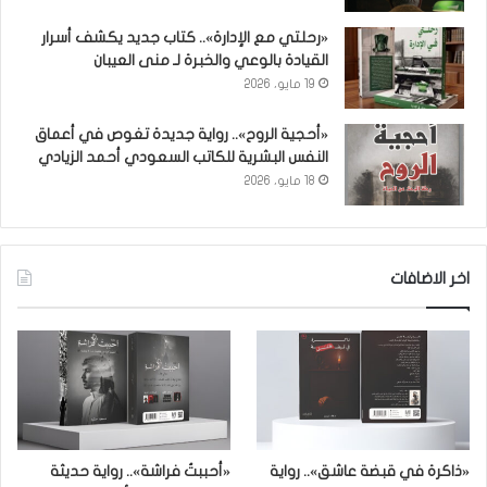
«رحلتي مع الإدارة».. كتاب جديد يكشف أسرار
القيادة بالوعي والخبرة لـ منى العيبان
19 مايو، 2026
«أحجية الروح».. رواية جديدة تغوص في أعماق
النفس البشرية للكاتب السعودي أحمد الزيادي
18 مايو، 2026
اخر الاضافات
«ذاكرة في قبضة عاشق».. رواية
«أحببتُ فراشة».. رواية حديثة