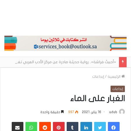
«أحببتُ فراشة».. رواية حديثة صادرة عن مركز الأدب العربي تغوص في هشاشة الحب وصراعات الذات
الرئيسية
/
إبداعات
إبداعات
الغبار على الماء
adab
16 يناير، 2021
997
دقيقة واحدة
فيسبوك
تويتر
لينكدإن
بينتيريست
واتساب
مشاركة عبر البريد