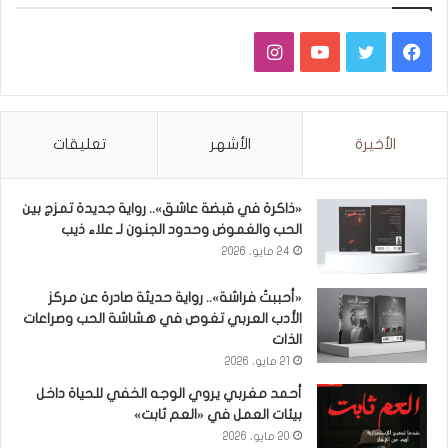
فيسبوك
تويتر
يوتيوب
انستقرام
الأخيرة
الأشهر
تعليقات
«ذاكرة في قبضة عاشق».. رواية جديدة تمزج بين
الحب والغموض وحدود الجنون لـ علاء ذيب
24 مايو، 2026
«أحببتُ فراشة».. رواية حديثة صادرة عن مركز
الأدب العربي تغوص في هشاشة الحب وصراعات
الذات
21 مايو، 2026
أحمد مغربي يروي الوجه الخفي للحياة داخل
بيئات العمل في «العم ثابت»
20 مايو، 2026