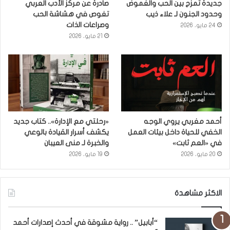
جديدة تمزج بين الحب والغموض
صادرة عن مركز الأدب العربي
وحدود الجنون لـ علاء ذيب
تغوص في هشاشة الحب
وصراعات الذات
24 مايو، 2026
21 مايو، 2026
أحمد مغربي يروي الوجه
«رحلتي مع الإدارة».. كتاب جديد
الخفي للحياة داخل بيئات العمل
يكشف أسرار القيادة بالوعي
في «العم ثابت»
والخبرة لـ منى العيبان
20 مايو، 2026
19 مايو، 2026
الاكثر مشاهدة
“أبابيل” .. رواية مشوقة في أحدث إصدارات أحمد