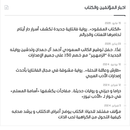
اخبار المؤلفين والكتاب
15 مايو، 2026
«الكتاب المفقود».. رواية فانتازية جديدة تكشف أسرار دار أيتام
تحاصرها اللعنات والجرائم
23 يناير، 2026
غدًا.. حفل توقيع الكاتب السعودي أحمد آل حمدان وتدشين روايته
الجديدة “الزمهرير” مع خصم 50٪ على جميع الإصدارات
10 يونيو، 2024
«طارش وعائلة النحلة».. رواية مشوقة في مجال الفانتازيا بأحدث
إصدارات الأدب العربي
12 فبراير، 2024
دراما و ديزني و روايات حديثة.. مفاجآت يكشفها «أسامة المسلم»
في حوار لـ «الأدب نيوز»
5 فبراير، 2024
مؤلف مفتقد للحياة: الكتاب يوضح أعراض الاكتئاب و يرشد صحابه
كيفية التحول من الكراهية لحب الذات