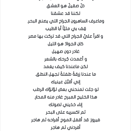
ذلٌ صقيلٌ هو العشق
لكننا قد عشقنا
وماعرف الساهرون الجراح التي يصنع البحر.
قِف بي مليّاً أبا الطيب
و اقرأ عليَّ الجراح التي قد تركت بها مصر
كان الجوادُ هو الليل
غادر دون صهيل
و أغمدت جُرحك بالشعر
لكن ماعندنا كيف يغمد
ما عندنا زرقةٌ طفلةٌ تجهل النطق.
إني أقبِّل عينيك
لو جئت تمنحني بعض لؤلؤك الرطب
هذا الخليج المبرح غادر منه المحار.
إناء خذيني لصوتك
ثم اكسريه على البحر
فيروز: قد أقفل الموج أفراحه ثم هاجر
أفردني ثم هاجر