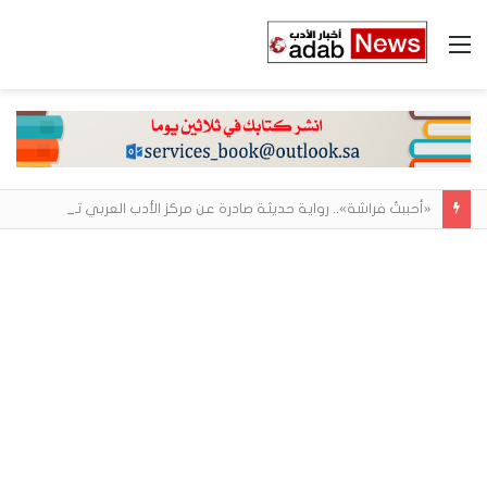
القائمة
«أحببتُ فراشة».. رواية حديثة صادرة عن مركز الأدب العربي تغوص في هشاشة الحب وصراعات الذات