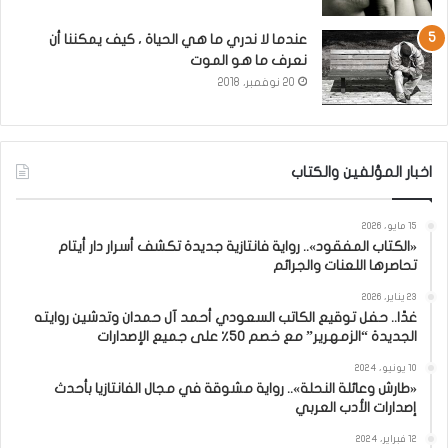
عندما لا ندري ما هي الحياة ، كيف يمكننا أن
نعرف ما هو الموت
20 نوفمبر، 2018
اخبار المؤلفين والكتاب
15 مايو، 2026
«الكتاب المفقود».. رواية فانتازية جديدة تكشف أسرار دار أيتام
تحاصرها اللعنات والجرائم
23 يناير، 2026
غدًا.. حفل توقيع الكاتب السعودي أحمد آل حمدان وتدشين روايته
الجديدة “الزمهرير” مع خصم 50٪ على جميع الإصدارات
10 يونيو، 2024
«طارش وعائلة النحلة».. رواية مشوقة في مجال الفانتازيا بأحدث
إصدارات الأدب العربي
12 فبراير، 2024