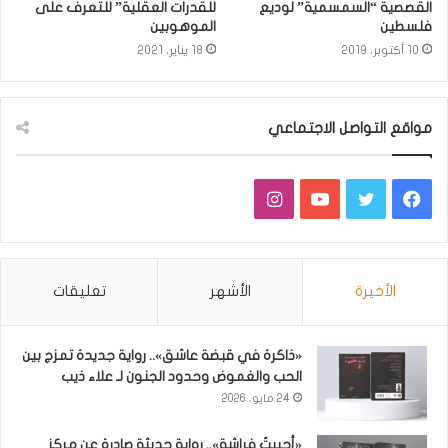
القصصية “السمسمية” لوديع
للقدرات العقلية” للتعرف على
فلسطين
الموهوبين
10 أكتوبر، 2019
18 يناير، 2021
مواقع التواصل الاجتماعي
فيسبوك
تويتر
يوتيوب
انستقرام
الأخيرة
الأشهر
تعليقات
«ذاكرة في قبضة عاشق».. رواية جديدة تمزج بين
الحب والغموض وحدود الجنون لـ علاء ذيب
24 مايو، 2026
«أحببتُ فراشة».. رواية حديثة صادرة عن مركز