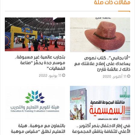
مقالات ذات صلة
بتجارب عالمية غير مسبوقة..
“أنا بجانبي”.. كتاب نصوص
موسم جدة يحفّز “صناعة
يساعدك على إصلاح علاقتك مع
الفعاليات”
ذاتك لـ عائشة قارئ
11 يونيو، 2022
11 أكتوبر، 2020
في إطار الاحتفال بنصر أكتوبر ..
بالتعاون مع موهبة.. هيئة
الأعلي للثقافة يناقش المجموعة
التعليم تطلق “مقياس موهبة