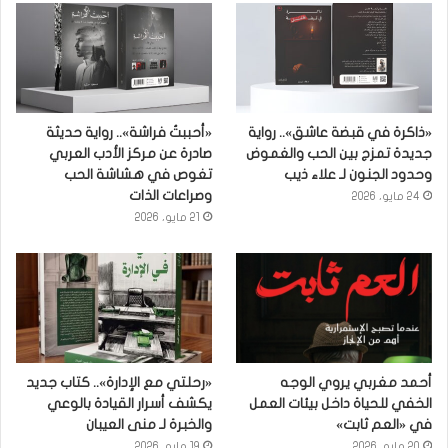
«ذاكرة في قبضة عاشق».. رواية
«أحببتُ فراشة».. رواية حديثة
جديدة تمزج بين الحب والغموض
صادرة عن مركز الأدب العربي
وحدود الجنون لـ علاء ذيب
تغوص في هشاشة الحب
وصراعات الذات
24 مايو، 2026
21 مايو، 2026
أحمد مغربي يروي الوجه
«رحلتي مع الإدارة».. كتاب جديد
الخفي للحياة داخل بيئات العمل
يكشف أسرار القيادة بالوعي
في «العم ثابت»
والخبرة لـ منى العيبان
20 مايو، 2026
19 مايو، 2026