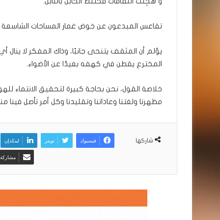
و هُجِنت الثقافات فختلط الحابل بالنابل.
تقاعس المبدعون عن خوض غمار المساحات الشاسعة عل
يؤلم أن المثقف يتنحى جانبًا، وذاك المفكر لا ينال 
المخترع يقطن في كهفه بعيدًا عن الأضواء.
خلاصة القول، نحن بحاجة كبيرة لتحقيق الانتماء للهوي
مظهرنا ولغتنا وعاداتنا وتقليدنا وكل أمر تأصل فينا منذ
فيسبوك
تويتر
لينكدإن
شاركها
مشاركة ع