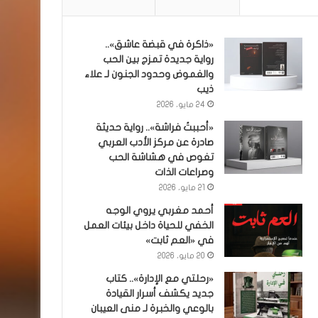
«ذاكرة في قبضة عاشق»..
رواية جديدة تمزج بين الحب
والغموض وحدود الجنون لـ علاء
ذيب
24 مايو، 2026
«أحببتُ فراشة».. رواية حديثة
صادرة عن مركز الأدب العربي
تغوص في هشاشة الحب
وصراعات الذات
21 مايو، 2026
أحمد مغربي يروي الوجه
الخفي للحياة داخل بيئات العمل
في «العم ثابت»
20 مايو، 2026
«رحلتي مع الإدارة».. كتاب
جديد يكشف أسرار القيادة
بالوعي والخبرة لـ منى العيبان