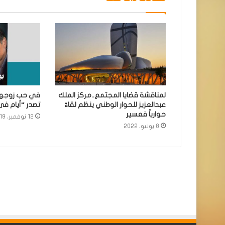
لمناقشة قضايا المجتمع..مركز الملك
في حب زوجها 
عبدالعزيز للحوار الوطني ينظم لقاءً
تصدر “أيام فى
حوارياً فعسير
12 نوفمبر، 2019
8 يونيو، 2022