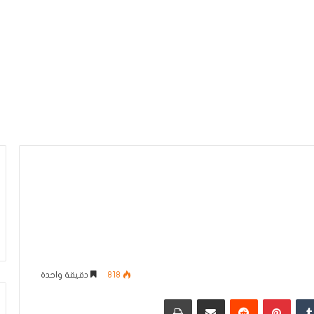
818
دقيقة واحدة
دإن
بينتيريست
مشاركة عبر البريد
طباعة