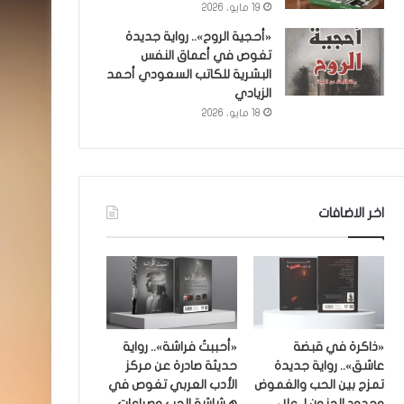
19 مايو، 2026
«أحجية الروح».. رواية جديدة
تغوص في أعماق النفس
البشرية للكاتب السعودي أحمد
الزيادي
18 مايو، 2026
اخر الاضافات
«ذاكرة في قبضة
«أحببتُ فراشة».. رواية
عاشق».. رواية جديدة
حديثة صادرة عن مركز
تمزج بين الحب والغموض
الأدب العربي تغوص في
وحدود الجنون لـ علاء
هشاشة الحب وصراعات