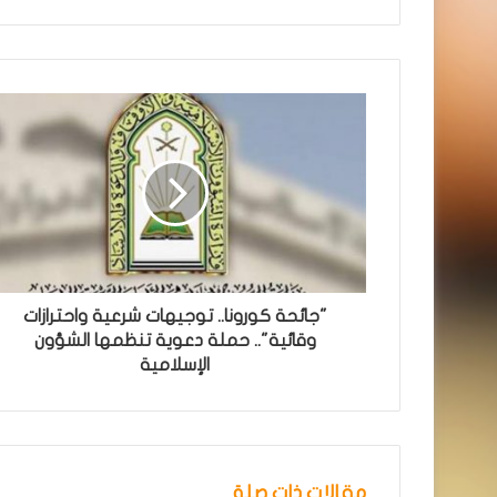
"جائحة كورونا.. توجيهات شرعية واحترازات
وقائية".. حملة دعوية تنظمها الشؤون
الإسلامية
مقالات ذات صلة