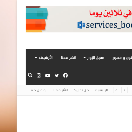
ون و مسرح
سجل الزوار
انشر معنا
الأرشيف
فيسبوك
تويتر
يوتيوب
انستقرام
بحث
الرئيسية
من نحن؟
انشر معنا
تواصل معنا
عن