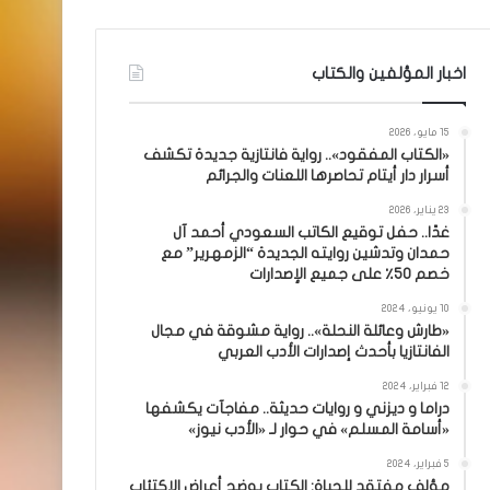
اخبار المؤلفين والكتاب
15 مايو، 2026
«الكتاب المفقود».. رواية فانتازية جديدة تكشف
أسرار دار أيتام تحاصرها اللعنات والجرائم
23 يناير، 2026
غدًا.. حفل توقيع الكاتب السعودي أحمد آل
حمدان وتدشين روايته الجديدة “الزمهرير” مع
خصم 50٪ على جميع الإصدارات
10 يونيو، 2024
«طارش وعائلة النحلة».. رواية مشوقة في مجال
الفانتازيا بأحدث إصدارات الأدب العربي
12 فبراير، 2024
دراما و ديزني و روايات حديثة.. مفاجآت يكشفها
«أسامة المسلم» في حوار لـ «الأدب نيوز»
5 فبراير، 2024
مؤلف مفتقد للحياة: الكتاب يوضح أعراض الاكتئاب