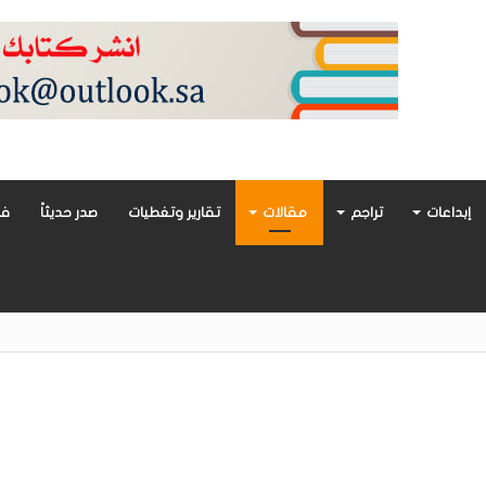
إبداعات
تراجم
مقالات
تقارير وتغطيات
صدر حديثاً
فن
أدب العربي تغوص في هشاشة الحب وصراعات الذات