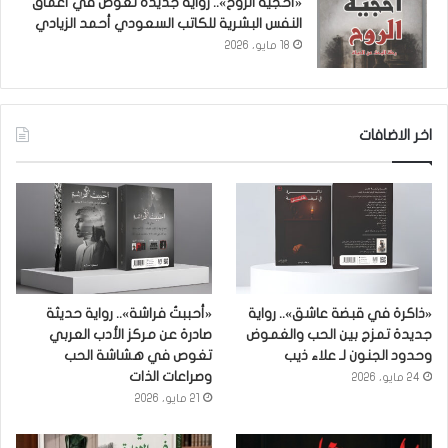
«أحجية الروح».. رواية جديدة تغوص في أعماق
النفس البشرية للكاتب السعودي أحمد الزيادي
18 مايو، 2026
اخر الاضافات
«ذاكرة في قبضة عاشق».. رواية
«أحببتُ فراشة».. رواية حديثة
جديدة تمزج بين الحب والغموض
صادرة عن مركز الأدب العربي
وحدود الجنون لـ علاء ذيب
تغوص في هشاشة الحب
وصراعات الذات
24 مايو، 2026
21 مايو، 2026