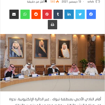
adab
13 ديسمبر، 2021
583
أقل من دقيقة
فيسبوك
تويتر
لينكدإن
بينتيريست
واتساب
مشاركة عبر البريد
طباعة
أقام النادي الأدبي بمنطقة تبوك ، عبر الدائرة الإلكترونية، ندوة