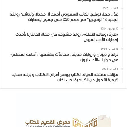
23 يناير، 2026
غدًا.. حفل توقيع الكاتب السعودي أحمد آل حمدان وتدشين روايته
الجديدة “الزمهرير” مع خصم 50٪ على جميع الإصدارات
10 يونيو، 2024
«طارش وعائلة النحلة».. رواية مشوقة في مجال الفانتازيا بأحدث
إصدارات الأدب العربي
12 فبراير، 2024
دراما و ديزني و روايات حديثة.. مفاجآت يكشفها «أسامة المسلم»
في حوار لـ «الأدب نيوز»
5 فبراير، 2024
مؤلف مفتقد للحياة: الكتاب يوضح أعراض الاكتئاب و يرشد صحابه
كيفية التحول من الكراهية لحب الذات