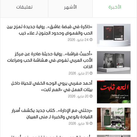
الأخيرة
الأشهر
تعليقات
«ذاكرة في قبضة عاشق».. رواية جديدة تمزج بين
الحب والغموض وحدود الجنون لـ علاء ذيب
24 مايو، 2026
«أحببتُ فراشة».. رواية حديثة صادرة عن مركز
الأدب العربي تغوص في هشاشة الحب وصراعات
الذات
21 مايو، 2026
أحمد مغربي يروي الوجه الخفي للحياة داخل
بيئات العمل في «العم ثابت»
20 مايو، 2026
«رحلتي مع الإدارة».. كتاب جديد يكشف أسرار
القيادة بالوعي والخبرة لـ منى العيبان
19 مايو، 2026