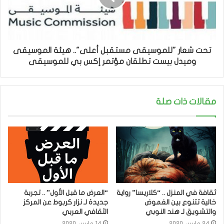
تحت شعار "للموسيقى مستقبل أعلى".. هيئة الموسيقى
وميدل بيست تطلقان مؤتمر إكس بي للموسيقى
مقالات ذات صلة
ثقافة في المنزل .. “كلاريسا” رواية
“العرض ما قبل الأول” .. تجربة
خالية تتنوع بين الغموض
جديدة لـ نزار كربوط عن المركز
والتشويق لـ هند النوبي
الثقافي العربي
24 مارس، 2020
14 مارس، 2020