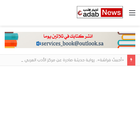
القائمة
«أحببتُ فراشة».. رواية حديثة صادرة عن مركز الأدب العربي تغوص في هشاشة الحب وصراعات الذات