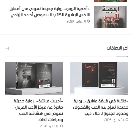
«أحجية الروح».. رواية جديدة تغوص في أعماق
النفس البشرية للكاتب السعودي أحمد الزيادي
18 مايو، 2026
اخر الاضافات
«ذاكرة في قبضة عاشق».. رواية
«أحببتُ فراشة».. رواية حديثة
جديدة تمزج بين الحب والغموض
صادرة عن مركز الأدب العربي
وحدود الجنون لـ علاء ذيب
تغوص في هشاشة الحب
وصراعات الذات
24 مايو، 2026
21 مايو، 2026