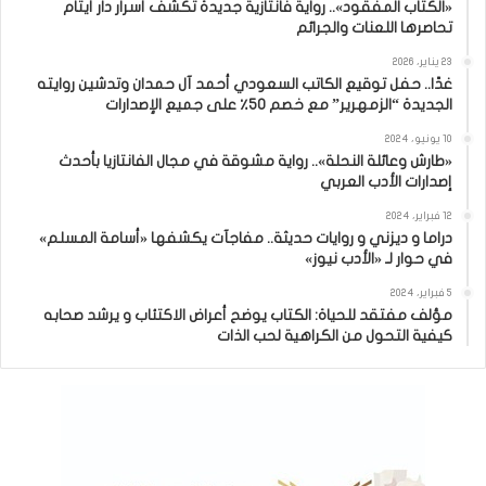
«الكتاب المفقود».. رواية فانتازية جديدة تكشف أسرار دار أيتام
تحاصرها اللعنات والجرائم
23 يناير، 2026
غدًا.. حفل توقيع الكاتب السعودي أحمد آل حمدان وتدشين روايته
الجديدة “الزمهرير” مع خصم 50٪ على جميع الإصدارات
10 يونيو، 2024
«طارش وعائلة النحلة».. رواية مشوقة في مجال الفانتازيا بأحدث
إصدارات الأدب العربي
12 فبراير، 2024
دراما و ديزني و روايات حديثة.. مفاجآت يكشفها «أسامة المسلم»
في حوار لـ «الأدب نيوز»
5 فبراير، 2024
مؤلف مفتقد للحياة: الكتاب يوضح أعراض الاكتئاب و يرشد صحابه
كيفية التحول من الكراهية لحب الذات