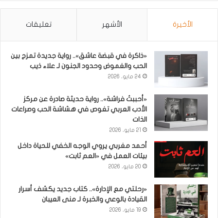
الأخيرة
الأشهر
تعليقات
«ذاكرة في قبضة عاشق».. رواية جديدة تمزج بين
الحب والغموض وحدود الجنون لـ علاء ذيب
24 مايو، 2026
«أحببتُ فراشة».. رواية حديثة صادرة عن مركز
الأدب العربي تغوص في هشاشة الحب وصراعات
الذات
21 مايو، 2026
أحمد مغربي يروي الوجه الخفي للحياة داخل
بيئات العمل في «العم ثابت»
20 مايو، 2026
«رحلتي مع الإدارة».. كتاب جديد يكشف أسرار
القيادة بالوعي والخبرة لـ منى العيبان
19 مايو، 2026