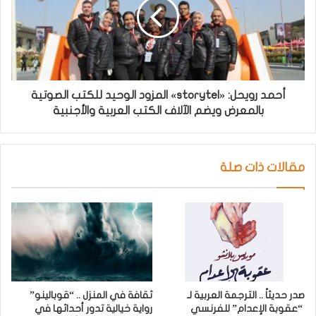
أحمد رويحل: «storytel» المزود الوحيد للكتب الصوتية
بالمعرض ويضم الآلاف الكتب العربية والأجنبية
مقالات ذات صلة
صدر حديثاً .. الترجمة العربية لـ
ثقافة في المنزل .. “قوبالينو”
“عقوبة الإعدام” للفرنسي
رواية خيالية تدور أحداثها في