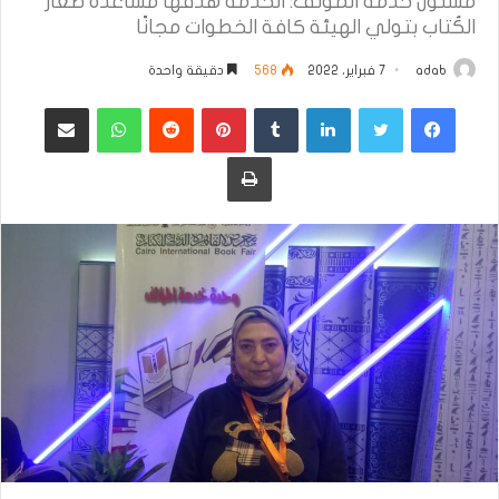
مسئول خدمة المؤلف: الخدمة هدفها مساعدة صغار
الكُتاب بتولي الهيئة كافة الخطوات مجانًا
adab
7 فبراير، 2022
568
دقيقة واحدة
فيسبوك
تويتر
لينكدإن
بينتيريست
واتساب
مشاركة عبر البريد
طباعة