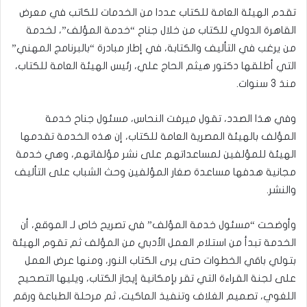
تقدم الهيئة العامة للكتاب عددا من الخدمات للكاتب في معرض
القاهرة الدولي للكتاب من خلال جناح “خدمة المؤلف”، لخدمة
من يرغب في التأليف والكتابة، في إطار مبادرة “بالبرنامج المهني”
التي أطلقها دكتور هيثم الحاج علي، رئيس الهيئة العامة للكتاب،
منذ 3 سنوات.
وفي هذا الصدد، تقول ميرفت النحاس، مسئول جناح خدمة
المؤلف بالهيئة المصرية العامة للكتاب، إن هذه الخدمة تقدمها
الهيئة للمؤلفين لمساعداتهم على نشر مؤلفاتهم، وهي خدمة
مجانية هدفها مساعدة صغار المؤلفين وحث الشباب على التأليف
والنشر.
وأوضحت “مسئول خدمة المؤلف” في تصريح خاص لـ الموقع، أن
الخدمة تبدأ من استلام العمل الأدبي من المؤلف ثم تقوم الهيئة
بتولي باقي الخطوات حتى يرى الكتاب النور، ومنها عرض العمل
على لجنة القراءة التي تقر بإمكانية إيجاز الكتاب، ويليها التصحيح
اللغوي، تصميم الغلاف وتنفيذ الماكيت، ثم مرحلة الطباعة ورقم