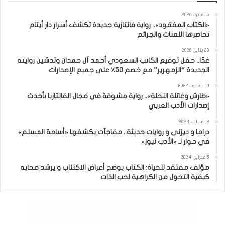
15 مايو، 2026
«الكتاب المفقود».. رواية فانتازية جديدة تكشف أسرار دار أيتام
تحاصرها اللعنات والجرائم
23 يناير، 2026
غدًا.. حفل توقيع الكاتب السعودي أحمد آل حمدان وتدشين روايته
الجديدة “الزمهرير” مع خصم 50٪ على جميع الإصدارات
10 يونيو، 2024
«طارش وعائلة النحلة».. رواية مشوقة في مجال الفانتازيا بأحدث
إصدارات الأدب العربي
12 فبراير، 2024
دراما و ديزني و روايات حديثة.. مفاجآت يكشفها «أسامة المسلم»
في حوار لـ «الأدب نيوز»
5 فبراير، 2024
مؤلف مفتقد للحياة: الكتاب يوضح أعراض الاكتئاب و يرشد صحابه
كيفية التحول من الكراهية لحب الذات