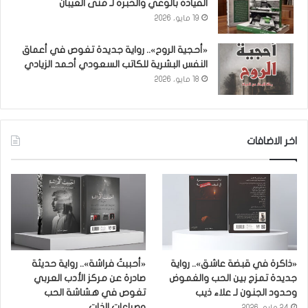
القيادة بالوعي والخبرة لـ منى العيبان
19 مايو، 2026
«أحجية الروح».. رواية جديدة تغوص في أعماق
النفس البشرية للكاتب السعودي أحمد الزيادي
18 مايو، 2026
اخر الاضافات
«ذاكرة في قبضة عاشق».. رواية
«أحببتُ فراشة».. رواية حديثة
جديدة تمزج بين الحب والغموض
صادرة عن مركز الأدب العربي
وحدود الجنون لـ علاء ذيب
تغوص في هشاشة الحب
وصراعات الذات
24 مايو، 2026