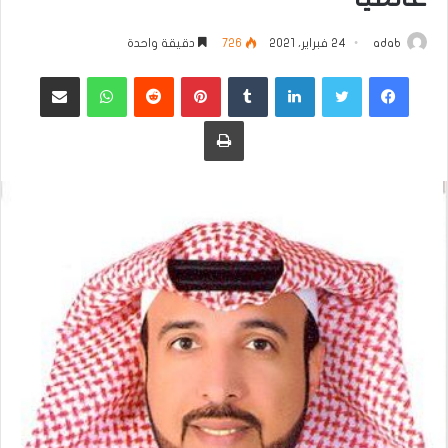
adab
24 فبراير، 2021
726
دقيقة واحدة
فيسبوك
تويتر
لينكدإن
بينتيريست
واتساب
مشاركة عبر البريد
طباعة