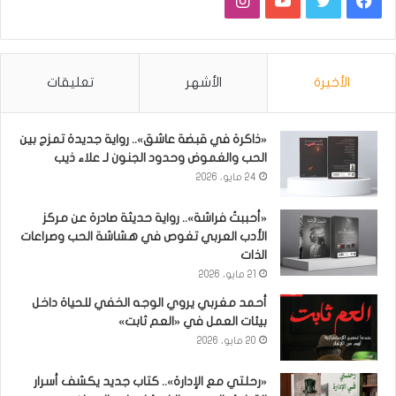
الأخيرة
الأشهر
تعليقات
«ذاكرة في قبضة عاشق».. رواية جديدة تمزج بين
الحب والغموض وحدود الجنون لـ علاء ذيب
24 مايو، 2026
«أحببتُ فراشة».. رواية حديثة صادرة عن مركز
الأدب العربي تغوص في هشاشة الحب وصراعات
الذات
21 مايو، 2026
أحمد مغربي يروي الوجه الخفي للحياة داخل
بيئات العمل في «العم ثابت»
20 مايو، 2026
«رحلتي مع الإدارة».. كتاب جديد يكشف أسرار