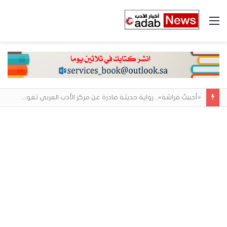
القائمة
«أحببتُ فراشة».. رواية حديثة صادرة عن مركز الأدب العربي تغوص في هشاشة الحب وصراعات الذات