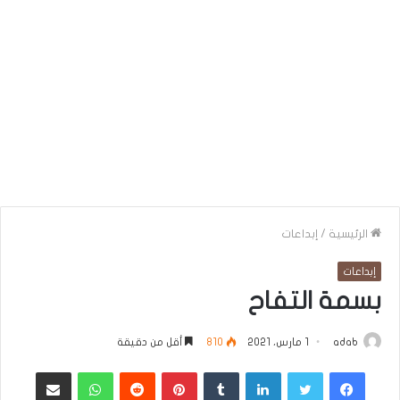
الرئيسية
/
إبداعات
إبداعات
بسمة التفاح
adab
1 مارس، 2021
810
أقل من دقيقة
فيسبوك
تويتر
لينكدإن
بينتيريست
واتساب
مشاركة عبر البريد