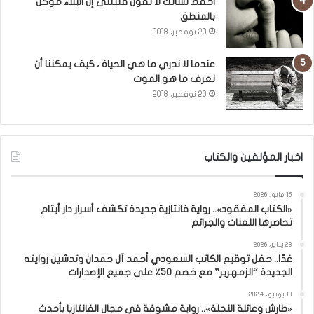
احفظ لسانك لا تقول فتبتلى إن البلاء موكل
بالمنطق
20 نوفمبر، 2018
عندما لا ندري ما هي الحياة ، كيف يمكننا أن
نعرف ما هو الموت
20 نوفمبر، 2018
اخبار المؤلفين والكتاب
15 مايو، 2026
«الكتاب المفقود».. رواية فانتازية جديدة تكشف أسرار دار أيتام
تحاصرها اللعنات والجرائم
23 يناير، 2026
غدًا.. حفل توقيع الكاتب السعودي أحمد آل حمدان وتدشين روايته
الجديدة “الزمهرير” مع خصم 50٪ على جميع الإصدارات
10 يونيو، 2024
«طارش وعائلة النحلة».. رواية مشوقة في مجال الفانتازيا بأحدث