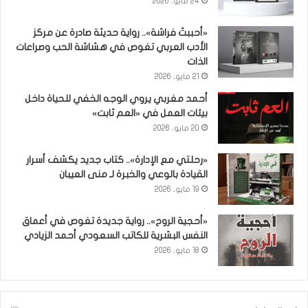
24 مايو، 2026
«أحببتُ فراشة».. رواية حديثة صادرة عن مركز
الأدب العربي تغوص في هشاشة الحب وصراعات
الذات
21 مايو، 2026
أحمد مغربي يروي الوجه الخفي للحياة داخل
بيئات العمل في «العم ثابت»
20 مايو، 2026
«رحلتي مع الإدارة».. كتاب جديد يكشف أسرار
القيادة بالوعي والخبرة لـ منى العيبان
19 مايو، 2026
«أحجية الروح».. رواية جديدة تغوص في أعماق
النفس البشرية للكاتب السعودي أحمد الزيادي
18 مايو، 2026