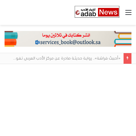
القائمة
«أحببتُ فراشة».. رواية حديثة صادرة عن مركز الأدب العربي تغوص في هشاشة الحب وصراعات الذات