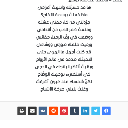
بقلم –
فاطمه عكاشه، تونس:
ها قد خسرتُك وانتهتْ أفراحي
ماذا فعلتَ ببسمة التفاح؟
جرّدتني من كل معنى عشته
ومنعتَ خمر الحب من أقداحي
ووضعت في رفّ الرحيل حقائبي
ورميت خلفك صورتي ووشاحي
قد كنت أجهل ما الهوى حتى
التقيتُك صدفة في عالم الأرواح
وبقيتُ أنتظر انبلاجك في الدجى
كي أستضيء بوجهك الوضّاح
لكنّ شمسك عند غيريَ أشرقتْ
وعَلتْ بليلي صرخة الأشباح