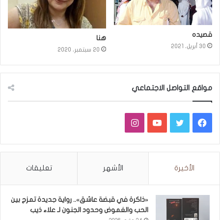
قصيده
هنا
30 أبريل، 2021
20 سبتمبر، 2020
مواقع التواصل الاجتماعي
فيسبوك
تويتر
يوتيوب
انستقرام
الأخيرة
الأشهر
تعليقات
«ذاكرة في قبضة عاشق».. رواية جديدة تمزج بين
الحب والغموض وحدود الجنون لـ علاء ذيب