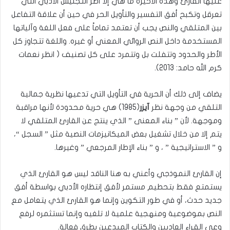
عليها القارئ وهذه الأخيرة ما هي إلا أطر التجنيس الأدبي التي
تعرقل وتكبح أفق التفسير والتأويل الحر في حين أن علاقة التفاعل
بين المتلقي والنص يجب أن تعتمد تماماً على فعل اللغة وآلياتها
المستخدمة داخل النص الروائي المعني أو غيره. واللغة تتجاوز كل
الأطر والحدود وتتفلت بل وتتمرد على كل تصنيف ( انظر نعمات
كرم الله حامد: 2013).
يضاف إلى ذلك أن الحرية في التأويل التي تدعيها نظرية جمالية
التلقي من وجهة نظر
آيزر
(1985) هي حرية محدودة لأنها مراقبة
وموجهة. لأن ” بناء المعنى ” الذي ينتج عن القارئ المتلقي لا
يتم إلا من خلال تشغيل بعض الميكانيزمات النصية مثل ” السجل “،
و ” الاستراتيجية ” ، و ” بناء الإطار المرجعي ” وغيرها.
إن القارئ النموذجي وأعني به هنا الناقد ليس هو القارئ الذي
يستمتع فقط بتحطيم مستمر لأفق إنتظاره الأدبي بواسطة أفق
جديد حدث، أو في طور التكوين وإنما هو القارئ الذي يتعامل مع
النص بموضوعية ومنهجية علمية لا تلغيه وإنما تستثمره لرفع
وعي القراء العاديين والكتاب المبدعين بطرق فعالة.