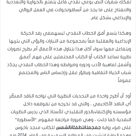
تفكك شفرات النص بوعي نقدي فاعل يتمتع بالحوارية والتعددية
والانفتاح على ما يجد من أنساقوتحولات في العمل الروائي
والإبداعي بشكل عام.
وهكذا يتسع أفق الخطاب النقدي ليسهمفي رفد الحركة
الإبداعية والعقلية معاً بمجموعة من التيارات والرؤى التي يثريها
ويتفاعل معها سواء أكان هذا بتناول هذه الأعمال أم بطرح تصورات
نظرية تساعد الكتاب أو الكتاب المحتملين على فهم أعمق
وأشمل لماهية الأدب ودوره وضوابطه وهذا الخطاب النقدي يجدّد
شباب الحياة الثقافية ويطوّر عقل وإحساس الناس والمجتمع
عموماً.
أود أن أطرح واحدة من التحديات النظرية التي تواجه الناقد المنظّر
أي الناقد الأكاديمي ، والتي قد تخرجه من تقوقعه داخل
مؤسسته والإكتفاءبالدور التقليدي للأستاذ الذي يدرس النظريات
النقدية كما جاءت ، وهي ضرورة مراجعة مفهوم “الأسطورة”
على ضوء رواية
جمجمتانتطفئانالشمس
للكاتب منجد باخوس
وهذه الرواية انتشرت في المواقع الاسفيرية في العام 2014 وتم