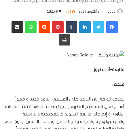
من محاضره للدكتوره السودانيه نعمات كرم الله حامد
adab
3 أكتوبر، 2021
701
8 دقائق
فيسبوك
تويتر
لينكدإن
بينتيريست
واتساب
مشاركة عبر البريد
طباعة
متابعة-آداب نيوز
ملخص
تهدف الورقة إلى التركيز على المتلقي الناقد باعتباره محوراً
أساسياً في المفاهيم النظرية والإجرائية منذ إتجاهات نقد إستجابة
القارئ او إتجاهات ما بعد البنيوية كالتفكيكية والتأويلية
والسيميولوجية والقراءة والآن التلقي. ويجسد التلقي، بدون شك،