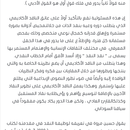
منه قولاً ثانياً يدور في فلك قولٍ أول هو القول الأدبي ).
إن هذه المسئولية تقع بالتأكيد أولاً على عاتق الناقد الأكاديمي
الذي يتطلب دوره وعيه بنقد الذات من خلالتمحيص أدواته بصورة
مستمرة وإرهاق قدراته كمجال نوعي متخصص وذلك بفحص
مسلماته كل فترة، والإطلاّع على ما يدور في هذا الحقل
المعرفي في مختلف الثقافات الإنسانية والإهتمام المستمر بها
يسمى بــ ” نقد النقد ” وإلا أنسد الأفق أمام الخطاب النقدي.
وهذا يتطلب من الناقد الأكاديمي أن يضع نظريته الخاصة به والتي
ينتجها ويطورها من خلال المقاربات بين فكره وفكر النظريات
الوافدة إليه وأيضاً في ضوء تطور النصوص الإبداعية التي يطلع
عليها بإستمرار. وهكذا يعمل الناقد الأكاديمي على تطوير النقاد
الآخرين بالإضافة لتوسيع رؤاهم و رؤىطلابه نقاد المستقبل
وكذلكالقارئ العادي ، ولكن هذا الدور يكاد يكون مفقوداً في
سياقنا السوداني.
يقول حسين مروة في تعريفه لوظيفة النقد في مقدمته لكتاب