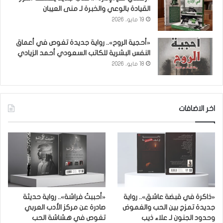
القيادة بالوعي والخبرة لـ منى العيبان
19 مايو، 2026
«أحجية الروح».. رواية جديدة تغوص في أعماق
النفس البشرية للكاتب السعودي أحمد الزيادي
18 مايو، 2026
اخر الاضافات
«ذاكرة في قبضة عاشق».. رواية
«أحببتُ فراشة».. رواية حديثة
جديدة تمزج بين الحب والغموض
صادرة عن مركز الأدب العربي
وحدود الجنون لـ علاء ذيب
تغوص في هشاشة الحب