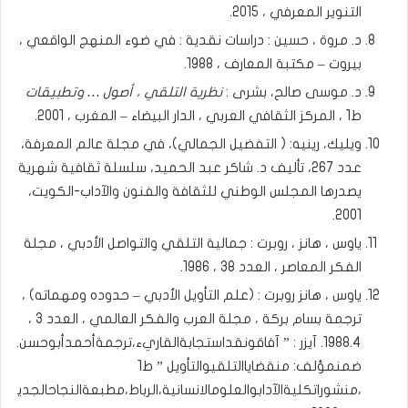
التنوير المعرفي ، 2015.
د. مروة ، حسين : دراسات نقدية : في ضوء المنهج الواقعي ،
بيروت – مكتبة المعارف ، 1988.
د. موسى صالح، بشرى :
نظرية التلقي ، أصول … وتطبيقات
ط1 ، المركز الثقافي العربي ، الدار البيضاء – المغرب ، 2001.
ويليك، رينيه: ( التفضيل الجمالي)، في مجلة عالم المعرفة،
عدد 267، تأليف د. شاكر عبد الحميد، سلسلة ثقافية شهرية
يصدرها المجلس الوطني للثقافة والفنون والآداب-الكويت،
2001.
ياوس ، هانز ، روبرت : جمالية التلقي والتواصل الأدبي ، مجلة
الفكر المعاصر ، العدد 38 ، 1986.
ياوس ، هانز روبرت : (علم التأويل الأدبي – حدوده ومهماته) ،
ترجمة بسام بركة ، مجلة العرب والفكر العالمي ، العدد 3 ،
1988.4. آيزر : ” آفاقونقداستجابةالقاريء،ترجمةأحمدأبوحسن.
ضمنمؤلف: منقضاياالتلقيوالتأويل ” ط1
،منشوراتكليةالآدابوالعلومالانسانية،الرباط،مطبعةالنجاحالجدي