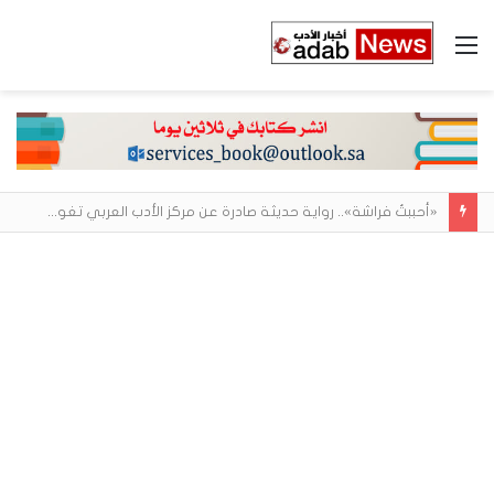
القائمة
أحمد مغربي يروي الوجه الخفي للحياة داخل بيئات العمل في «العم ثابت»