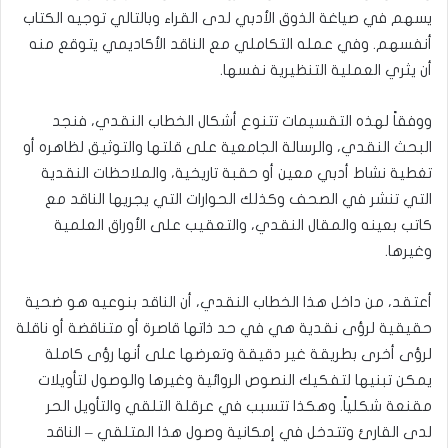
يسهم في صياغة الذوق الأدبي لدى القراء وبالتالي توجيه الكتاب
أنفسهم. وفي عمله التكاملي مع الناقد الأكاديمي يتوقع منه
أن يثري العملية التنظيرية نفسها.
ووفقاً لهذه التقسيمات تتنوع أشكال الخطاب النقدي، فنجد
البحث النقدي، والرسالة الجامعية على قلتها والتوثيق لظاهره أو
تغطية نشاط أدبي معين أو حقبة تاريخية، والملاحظات النقدية
التي تنشر في الصحف وكذلك الحوارات التي يجريها الناقد مع
كاتب بعينه والمقال النقدي، والتعقيب على الأوراق العلمية
وغيرها.
أعتقد، من داخل هذا الخطاب النقدي، أن الناقد بنوعيه هو ضحية
حقيقية لرؤى نقدية هي في حد ذاتها قاصرة أو متناقضة أو ناقلة
لرؤى أخرى بطريقة غير دقيقة وتعرضها على أنها رؤى كاملة
يمكن تبنيها لتفكيك النصوص الروائية وغيرها والوصول لتأويلات
مقنعة شكلياً. وهكذا تتسبب في عرقلة التلقي والتأويل الحر
لدى القارئ وتتدخل في إمكانية وصول هذا المتلقي – الناقد