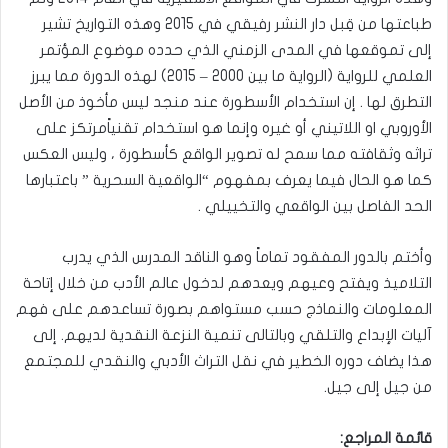
طباعتها من قِبل دار النشر رفيقي في 2015 وهذه التواريخ تشير
إلى تموقعها في المدى الزمني الذي حدده موضوع المؤتمر
العلمي للرواية (الرواية ما بين 2000 – 2015) لهذه الدورة مما يبرز
التطرق لها . إن استخدام الأسطورة عند منجد ليس مأخوذ من الأصل
الأوروبي او اللاتيني أو غيره وإنما هو استخدام تقنياًمرتكز على
تراثه وثقافته مما سمح له تصوير الواقع كأسطورة ، وليس العكس
كما هو الحال فيما يعرف بمفهوم “الواقعية السحرية ” باعتبارها
الحد الفاصل بين الواقعي والتخييلي .
وأختم بالدور المفقود تماماً وهو الناقد المدرس الذي يدرب
التلاميذ ويفتح وعيهم ويعدهم لدخول عالم الأدب من خلال إتاحة
المعلومات والنماذج حسب مستواهم بصورة تساعدهم على فهم
آليات الإبداع والتلقي وبالتالى تنمية النزعة النقدية لديهم. إلى
هذا يضاف دوره الخطير في نقل التراث الأدبي والنقدي للمجتمع
من جيل إلى جيل.
قائمة المراجع: