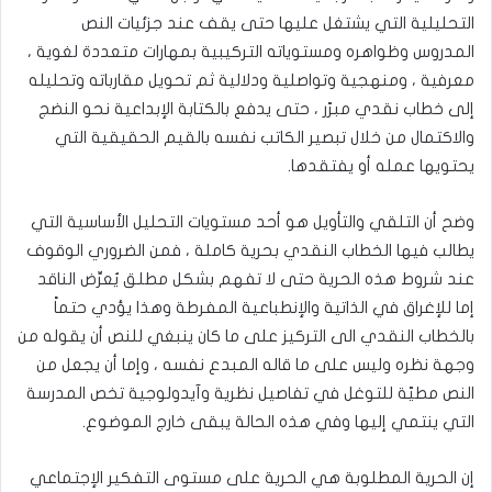
التحليلية التي يشتغل عليها حتى يقف عند جزئيات النص
المدروس وظواهره ومستوياته التركيبية بمهارات متعددة لغوية ،
معرفية ، ومنهجية وتواصلية ودلالية ثم تحويل مقارباته وتحليله
إلى خطاب نقدي مبرّر ، حتى يدفع بالكتابة الإبداعية نحو النضج
والاكتمال من خلال تبصير الكاتب نفسه بالقيم الحقيقية التي
يحتويها عمله أو يفتقدها.
وضح أن التلقي والتأويل هو أحد مستويات التحليل الأساسية التي
يطالب فيها الخطاب النقدي بحرية كاملة ، فمن الضروري الوقوف
عند شروط هذه الحرية حتى لا تفهم بشكل مطلق يُعرِّض الناقد
إما للإغراق في الذاتية والإنطباعية المفرطة وهذا يؤدي حتماً
بالخطاب النقدي الى التركيز على ما كان ينبغي للنص أن يقوله من
وجهة نظره وليس على ما قاله المبدع نفسه ، وإما أن يجعل من
النص مطيّة للتوغل في تفاصيل نظرية وآيدولوجية تخص المدرسة
التي ينتمي إليها وفي هذه الحالة يبقى خارج الموضوع.
إن الحرية المطلوبة هي الحرية على مستوى التفكير الإجتماعي