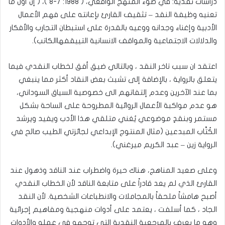
دراسات نقدية: في ضوء المنهج الواقعي، ( 1988: 7-8 )، ( إن أول ما
تعنيه وظيفة النقد – تثقيف القارئ بإعانته على فهم الأعمال
الأدبية وإغناء وجدانه ووعيه بالقدرة على استبطان التجارب والأفكار
والدلالات الاجتماعية والمواقف الانسانية التييقفهاالكاتب).
اعتقد ان سبب تاخر النقد ، وبالتالي ضيق أفق لخطاب النقدي فيما
يتعلق بالرواية ، بالإضافة إلى تشبث بعض النقاد أكثر مما ينبغي
بما عند الآخرين وعدم إلتفاتهم الى خصوصية السياق السوداني،
هو عدم مواكبة الأعمال الروائية المطروحة على الساحة بشكل
مستمر وبنقدٍ موضوعي يُغني متلقي هذا الأدب ويفيد ويرشد
الكُتَّاب المبدعين (مثال المنتوج الإبداعي لجائزتي الطيب صالح في
الرواية زين – عبد الكريم ميرغني).
وعلى صعيد المناهج، هناك حيرة واضطراب عند الناقد وذهول عند
القارئ الذي لم يعد قادراً على متابعة الناقد لأن الخطاب النقدي
أصبح هامشاً ملحقاً بالمجاملات والانطباعات الشخصية. لأن النقد
الجاد ، كما أسلفت ، يعتمد على أدوات منهجية ومفاهيم إجرائية
وهو ما يعرف بالمرجعية النقدية التي توجهه في عمله والأدوات