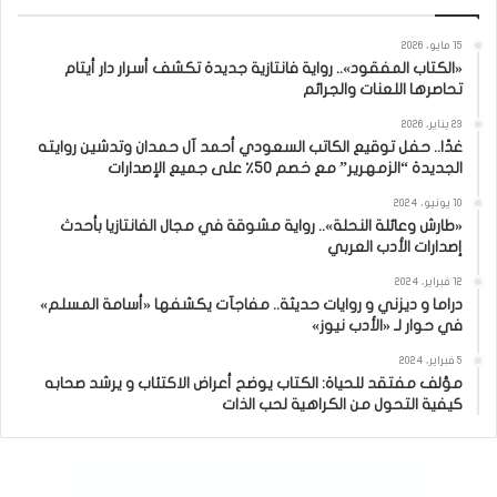
15 مايو، 2026
«الكتاب المفقود».. رواية فانتازية جديدة تكشف أسرار دار أيتام
تحاصرها اللعنات والجرائم
23 يناير، 2026
غدًا.. حفل توقيع الكاتب السعودي أحمد آل حمدان وتدشين روايته
الجديدة “الزمهرير” مع خصم 50٪ على جميع الإصدارات
10 يونيو، 2024
«طارش وعائلة النحلة».. رواية مشوقة في مجال الفانتازيا بأحدث
إصدارات الأدب العربي
12 فبراير، 2024
دراما و ديزني و روايات حديثة.. مفاجآت يكشفها «أسامة المسلم»
في حوار لـ «الأدب نيوز»
5 فبراير، 2024
مؤلف مفتقد للحياة: الكتاب يوضح أعراض الاكتئاب و يرشد صحابه
كيفية التحول من الكراهية لحب الذات