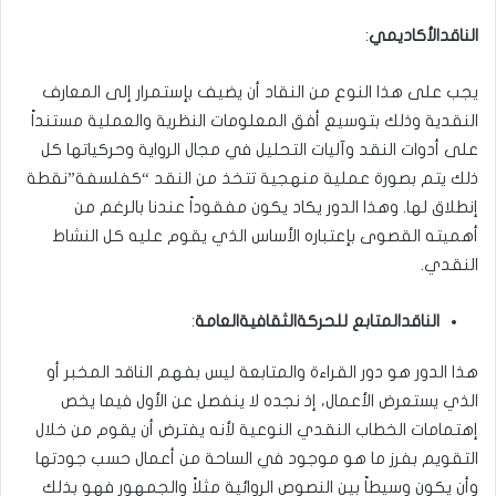
الناقدالأكاديمي
:
يجب على هذا النوع من النقاد أن يضيف بإستمرار إلى المعارف
النقدية وذلك بتوسيع أفق المعلومات النظرية والعملية مستنداً
على أدوات النقد وآليات التحليل في مجال الرواية وحركياتها كل
ذلك يتم بصورة عملية منهجية تتخذ من النقد “كفلسفة”نقطة
إنطلاق لها. وهذا الدور يكاد يكون مفقوداً عندنا بالرغم من
أهميته القصوى بإعتباره الأساس الذي يقوم عليه كل النشاط
النقدي.
الناقدالمتابع للحركةالثقافيةالعامة
:
هذا الدور هو دور القراءة والمتابعة ليس بفهم الناقد المخبر أو
الذي يستعرض الأعمال، إذ نجده لا ينفصل عن الأول فيما يخص
إهتمامات الخطاب النقدي النوعية لأنه يفترض أن يقوم من خلال
التقويم بفرز ما هو موجود في الساحة من أعمال حسب جودتها
وأن يكون وسيطاً بين النصوص الروائية مثلاً والجمهور فهو بذلك