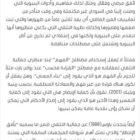
لأفق مرضي وفعّال. ومثال لذلك مفاهيم وأدوات البنيوية التي
وصلت إلينا في السودان غير مكتملة وفي وقت متأخر من
ثمانينيات القرن الماضي أي بعد ثلاثين عاماً من ظهورها والتي ثبت
ضعفها وقصورها وكذلك نظرية التلقي التي يدّعي منظروها أنها
تتقدم على البنيوية ولكنها في إعتقادي لم تخرج عن أطر
البنيوية وتشتمل على مصطلحات متناقضة.
فمثلاً لا يُعقل إستخدام مصطلح “الفهم” عند منظري جمالية
التلقي لمقابلته مع مصطلح “القراءة فحسب” عند رولان بارت مثلاً
للجزم بأن الفهم هو الذي يقود إلى “بناء المعنى”. وهل يعقل أن
تكون هناك قراءة من غير فهم والمعادلة المنطقية، بحسب رينيه
ويليك (2001)، تقول بأن كفاية الإيضاح هي التي تقود إلى كفاية
التفسير وهذا الأخير هو الذي يقود إلى إصدار الأحكام التي يمكن
أن تشكل رؤى نقدية عامة يمكن تبنيها.
أيضاً يتحدث ياوس(1988) عن جمالية التلقي ضمن ما يسميه “بأفق
الإنتظار” والذي تمثل أهم شروطه المرجعيات السابقة التي يستند