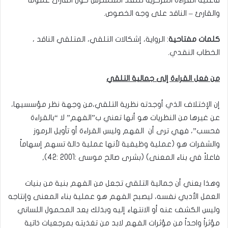
فاعلية القراءة المركزية للنقد المتمترس حول القارئ عموماً
والقارئ – الناقد على وجه الخصوص.
كلمات مفتاحية
: الرواية، إشكالات التلقي، المتلقي الناقد ،
الخطاب النقدي.
من فعل القراءة إلى جمالية التلقي
إن الإختلاف الذي أوجدته نظرية التلقي،من وجهة نظر مؤسسيها،
عن غيرها من النظريات هو أنها تعني ب”الفهم” لا “بالقراءة
فحسب”، فهي ترى أن الفهم وليس القراءة أو تأويل الرموز
والشفرات هو (عملية وظيفية لأنها عملية دالة تسهم إسهاماً
فاعلاً في بناء المعنى) (بشرى صالح موسى :2001 :42),
وهذا يعني أن جمالية التلقي تجعل من الفهم بنية من بنيات
العمل الأدبي نفسه، ليصبح الفهم هو عملية بناء المعنى وإنتاجه
وليس الكشف عنه أو الانتهاء إليه وبذلك يعد المحمول اللساني
مؤثراً واحداً من مؤثرات الفهم لابد من تغذيته بمرجعيات ذاتية