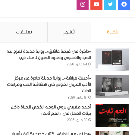
فيسبوك
تويتر
يوتيوب
انستقرام
الأخيرة
الأشهر
تعليقات
«ذاكرة في قبضة عاشق».. رواية جديدة تمزج بين
الحب والغموض وحدود الجنون لـ علاء ذيب
24 مايو، 2026
«أحببتُ فراشة».. رواية حديثة صادرة عن مركز
الأدب العربي تغوص في هشاشة الحب وصراعات
الذات
21 مايو، 2026
أحمد مغربي يروي الوجه الخفي للحياة داخل
بيئات العمل في «العم ثابت»
20 مايو، 2026
«رحلتي مع الإدارة».. كتاب جديد يكشف أسرار