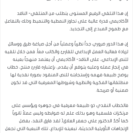
إن هذا التلقي الرفيع المستوى يتطلب من المتلقي- الناقد
الأكاديمي قدرة عالية على تجاوز النمطية والتنميط وذلك بالتفاعل
مع طموح المبدع إلى التجديد.
إن هذا الدور ضروري جداً نظرياً وعملياً من أجل صياغة طرق ووسائل
لزيادة فعالية العمل الإبداعي للقارئ والكاتب معاً. فمن خلال تلقيه
للنص الإبداعي، على الناقد- الأكاديمي أن يعتمد منهجاً بعينه
في إنجاز عمله وعليه يتوقع أن يقدم، بإعتباره قارئ منتج، خطاب
يوضح طبيعة فهمه وإستجابته للنص المنقود بصورة نقدية لها
منطلقاتها الفكرية والنظرية وشروطها المعرفية التي قد تكون
ضمنية أو صريحة.
فالخطاب النقدي ذو طبيعة معرفية في جوهره ويؤسس على
مرتكزات فلسفية وهو بذلك علم له ضوابطه وليس عملاً ثانوياً
كما أكدّ الدكتور علي جعفر العلاق( لقد فارق النقد، بفضل
الإتجاهات التأويلية الحديثة، تبعيته للإبداع، تلك التبعية التي تجعل