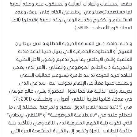
بنقض المسلمات والعادات السالبة والمسكوت عنه. وهذه الحرية
لها مستصحباتوهيالوعي الإجتماعي القادر على الرفض وعدم
الاستسلام والخضوع وكذلك الوعي بهذه الحرية وقيمتها (انظر
نعمات كرم الله حامد : 2015م).
وبذلك نحافظ على المسافة الحيوية المطلوبة التي تربط بين
المنهج أو المنظومة المعرفية التي ينهل منها الناقد مادته
العلمية والنص الابداعي بما يتيح تدعيم وتطوير الأطر النظرية
والتجريدية ذات الطابع الموضوعي والمثالي ، الأمر الذي يضمن
للناقد حرية الحركة بذاتية ظاهرة تستوعب جماليات التلقي
وتكشف عنها فضلاً عن الإلمام بجوانب النص الابداعي الذي
يدرسه. ولكن الذاتية هنا كما تقول الدكتورة بشرى صالح موسى
في مدخل كتابها نظرية التلقي: أصول … وتطبيقات (2001 : 7)
هي (“ذاتية نصية”،تغاد
ر
الذوق المجرد والمزاجية المضللة إلى ما
تصطلح عليه هي “بالانطباعية الموضوعية” أو “التلقي الإيجابي”
الذي تكونه بنية الفهم المعرفية لدى الناقد وهي بالتأكيد بنية
منتجة للدلالات الناجزة وتقود إلى القراءة المفتوحة الحرة التي