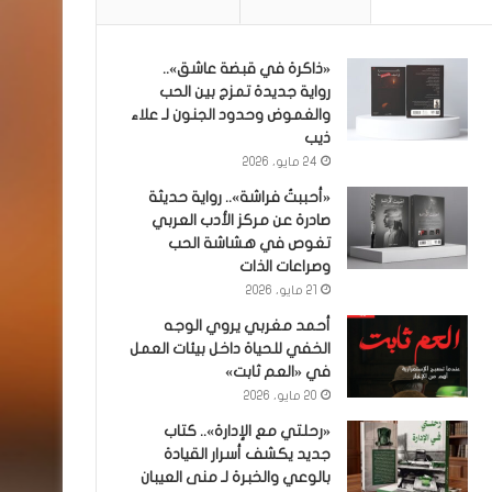
«ذاكرة في قبضة عاشق»..
رواية جديدة تمزج بين الحب
والغموض وحدود الجنون لـ علاء
ذيب
24 مايو، 2026
«أحببتُ فراشة».. رواية حديثة
صادرة عن مركز الأدب العربي
تغوص في هشاشة الحب
وصراعات الذات
21 مايو، 2026
أحمد مغربي يروي الوجه
الخفي للحياة داخل بيئات العمل
في «العم ثابت»
20 مايو، 2026
«رحلتي مع الإدارة».. كتاب
جديد يكشف أسرار القيادة
بالوعي والخبرة لـ منى العيبان