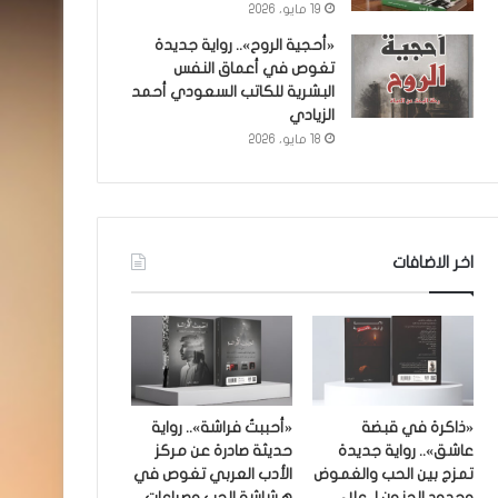
19 مايو، 2026
«أحجية الروح».. رواية جديدة
تغوص في أعماق النفس
البشرية للكاتب السعودي أحمد
الزيادي
18 مايو، 2026
اخر الاضافات
«ذاكرة في قبضة
«أحببتُ فراشة».. رواية
عاشق».. رواية جديدة
حديثة صادرة عن مركز
تمزج بين الحب والغموض
الأدب العربي تغوص في
وحدود الجنون لـ علاء
هشاشة الحب وصراعات