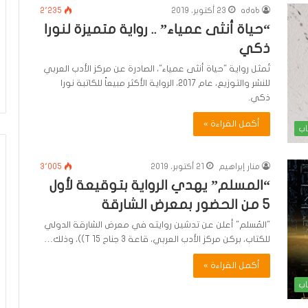
adab
23 أكتوبر، 2019
2٬235
“حياة أنثى عمياء” .. رواية متميزة لنورا
ذكي
تُمثل رواية "حياة أنثى عمياء"، الصادرة عن مركز الأدب العربي
للنشر والتوزيع، عام 2017، الرواية الأكثر مبيعاً للكاتبة نورا
ذكي.
أكمل القراءة »
اب
منار إبراهيم
21 أكتوبر، 2019
3٬005
“المسلم” يهدي الرواية بتوقيعة لأول
5 من الحضور بمعرض الشارقة
"المُسلم" أعلن عن تدشين روايته في معرض الشارقة الدولي
للكتاب، بركن مركز الأدب العربي، قاعة 3 جناح T 15))، وذلك…
أكمل القراءة »
اب