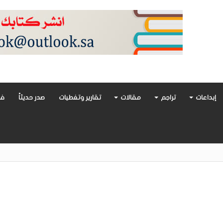
إبداعات
تراجم
مقالات
تقارير وتغطيات
صدر حديثاً
فن
أدب العربي تغوص في هشاشة الحب وصراعات الذات