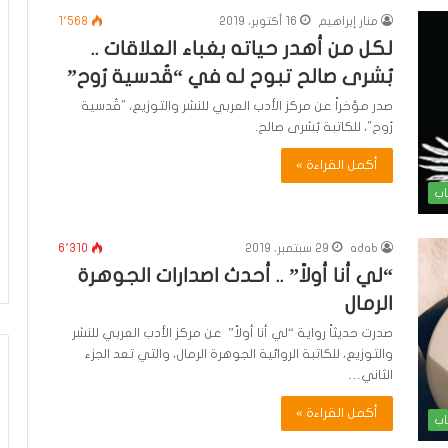
منار إبراهيم
16 أكتوبر، 2019
1٬568
لكل من أهدر حياته بغباء العلاقات ..
بُشرى صالح تبوح له في “قُدسية رُوح”
صدر مؤخراً عن مركز الأدب العربي للنشر والتوزيع، "قُدسية
رُوح"، للكاتبة بُشرى صالح.
أكمل القراءة »
اب
adab
29 سبتمبر، 2019
6٬310
“لي أنا أولاً” .. أحدث اصدارات الجوهرة
الرمال
صدرت حديثاً رواية “لي أنا أولاً” عن مركز الأدب العربي للنشر
والتوزيع، للكاتبة الروائية الجوهرة الرمال، والتي تعد الجزء
الثاني…
أكمل القراءة »
اب