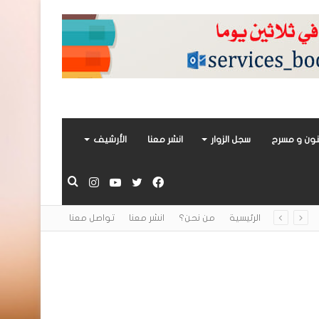
ون و مسرح
سجل الزوار
انشر معنا
الأرشيف
فيسبوك
تويتر
يوتيوب
انستقرام
بحث
الرئيسية
من نحن؟
انشر معنا
تواصل معنا
عن