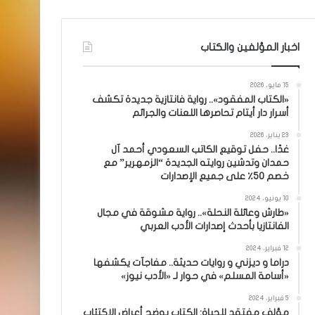
اخبار المؤلفين والكتاب
15 مايو، 2026
«الكتاب المفقود».. رواية فانتازية جديدة تكشف
أسرار دار أيتام تحاصرها اللعنات والجرائم
23 يناير، 2026
غدًا.. حفل توقيع الكاتب السعودي أحمد آل
حمدان وتدشين روايته الجديدة “الزمهرير” مع
خصم 50٪ على جميع الإصدارات
10 يونيو، 2024
«طارش وعائلة النحلة».. رواية مشوقة في مجال
الفانتازيا بأحدث إصدارات الأدب العربي
12 فبراير، 2024
دراما و ديزني و روايات حديثة.. مفاجآت يكشفها
«أسامة المسلم» في حوار لـ «الأدب نيوز»
5 فبراير، 2024
مؤلف مفتقد للحياة: الكتاب يوضح أعراض الاكتئاب