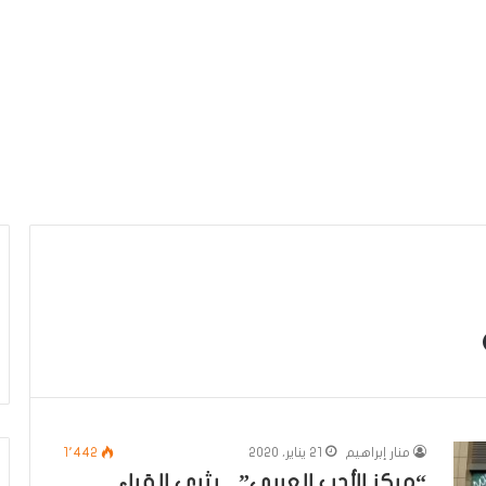
منار إبراهيم
21 يناير، 2020
1٬442
“مركز الأدب العربي” .. يثري القراء