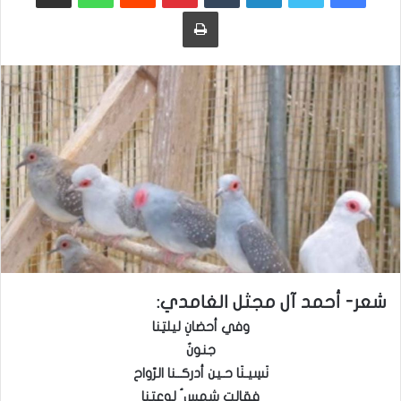
طباعة
شعر- أحمد آل مجثل الغامدي:
وفي أحضانِ ليلتِنا
جنونٌ
نَسِيـنَا حـين أدركــنا الرّواح
فقالت شمس ُ لوعتنا