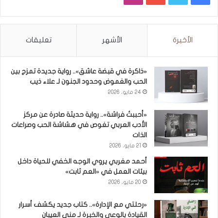
الأخيرة
الأشهر
تعليقات
«ذاكرة في قبضة عاشق».. رواية جديدة تمزج بين
الحب والغموض وحدود الجنون لـ علاء ذيب
24 مايو، 2026
«أحببتُ فراشة».. رواية حديثة صادرة عن مركز
الأدب العربي تغوص في هشاشة الحب وصراعات
الذات
21 مايو، 2026
أحمد مغربي يروي الوجه الخفي للحياة داخل
بيئات العمل في «العم ثابت»
20 مايو، 2026
«رحلتي مع الإدارة».. كتاب جديد يكشف أسرار
القيادة بالوعي والخبرة لـ منى العيبان