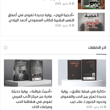
19 مايو، 2026
«أحجية الروح».. رواية جديدة تغوص في أعماق
النفس البشرية للكاتب السعودي أحمد الزيادي
18 مايو، 2026
اخر الاضافات
«ذاكرة في قبضة عاشق».. رواية
«أحببتُ فراشة».. رواية حديثة
جديدة تمزج بين الحب والغموض
صادرة عن مركز الأدب العربي
وحدود الجنون لـ علاء ذيب
تغوص في هشاشة الحب
وصراعات الذات
24 مايو، 2026