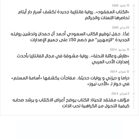
15 مايو، 2026
«الكتاب المفقود».. رواية فانتازية جديدة تكشف أسرار دار أيتام
تحاصرها اللعنات والجرائم
23 يناير، 2026
غدًا.. حفل توقيع الكاتب السعودي أحمد آل حمدان وتدشين روايته
الجديدة “الزمهرير” مع خصم 50٪ على جميع الإصدارات
10 يونيو، 2024
«طارش وعائلة النحلة».. رواية مشوقة في مجال الفانتازيا بأحدث
إصدارات الأدب العربي
12 فبراير، 2024
دراما و ديزني و روايات حديثة.. مفاجآت يكشفها «أسامة المسلم»
في حوار لـ «الأدب نيوز»
5 فبراير، 2024
مؤلف مفتقد للحياة: الكتاب يوضح أعراض الاكتئاب و يرشد صحابه
كيفية التحول من الكراهية لحب الذات