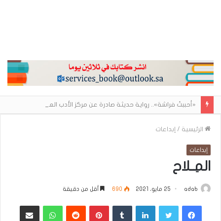
«أحببتُ فراشة».. رواية حديثة صادرة عن مركز الأدب العربي تغوص في هشاشة الحب وصراعات الذات
الرئيسية
/
إبداعات
إبداعات
المِـلاح
adab
25 مايو، 2021
690
أقل من دقيقة
فيسبوك
تويتر
لينكدإن
بينتيريست
واتساب
مشاركة عبر البريد