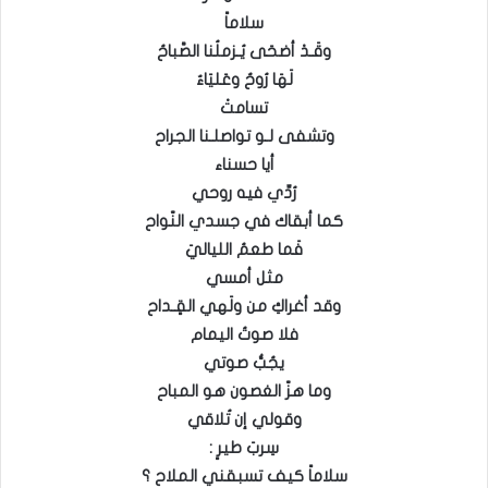
سلاماً
وقَـدْ أضحَى يُـزملُنا الصَّباحُ
لَهَا رُوحٌ وعَليَاءٌ
تسامتْ
وتشفى لـو تواصلـنا الجراح
أيا حسناء
رُدِّي فيه روحي
كما أبقاك في جسدي النّواح
فَما طعمُ اللياليَ
مثل أمسي
وقد أغراكِ من ولَهي القٍـداح
فلا صوتُ اليمام
يجُبُّ صوتي
وما هزّ الغصون هو المباح
وقولي إن تُلاقي
سِربَ طيرٍ :
سلاماً كيف تسبقني الملاح ؟